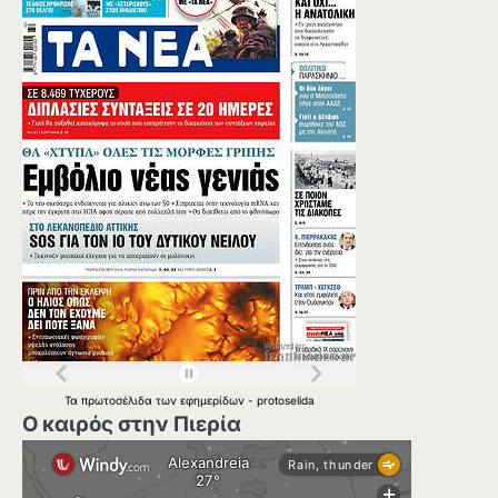
Τα
πρωτοσέλιδα
των
εφημερίδων
-
protoselida
Ο καιρός στην Πιερία