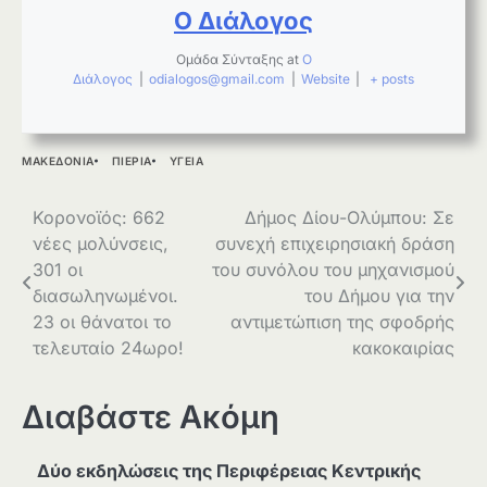
Ο Διάλογος
Ομάδα Σύνταξης
at
Ο
Διάλογος
|
odialogos@gmail.com
|
Website
|
+ posts
ΜΑΚΕΔΟΝΙΑ
ΠΙΕΡΙΑ
ΥΓΕΙΑ
Πλοήγηση
Κορονοϊός: 662
Δήμος Δίου-Ολύμπου: Σε
νέες μολύνσεις,
συνεχή επιχειρησιακή δράση
άρθρων
301 οι
του συνόλου του μηχανισμού
διασωληνωμένοι.
του Δήμου για την
23 οι θάνατοι το
αντιμετώπιση της σφοδρής
τελευταίο 24ωρο!
κακοκαιρίας
Διαβάστε Ακόμη
Δύο εκδηλώσεις της Περιφέρειας Κεντρικής