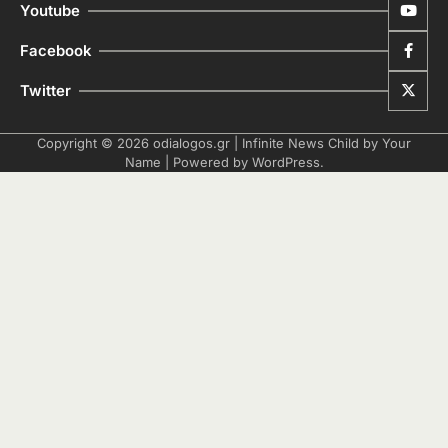
Youtube
Facebook
Twitter
Copyright © 2026
odialogos.gr
| Infinite News Child by
Your
Name
| Powered by
WordPress
.