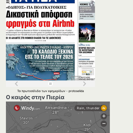
Τα
πρωτοσέλιδα
των
εφημερίδων
-
protoselida
Ο καιρός στην Πιερία