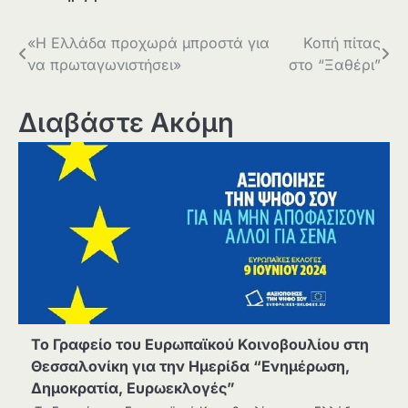
Πλοήγηση
«Η Ελλάδα προχωρά μπροστά για
Κοπή πίτας
να πρωταγωνιστήσει»
στο “Ξαθέρι”
άρθρων
Διαβάστε Ακόμη
Το Γραφείο του Ευρωπαϊκού Κοινοβουλίου στη
Θεσσαλονίκη για την Ημερίδα “Ενημέρωση,
Δημοκρατία, Ευρωεκλογές”