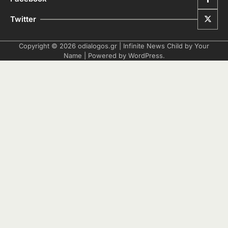
Twitter
Copyright © 2026
odialogos.gr
| Infinite News Child by
Your
Name
| Powered by
WordPress
.