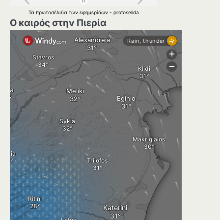
Τα
πρωτοσέλιδα
των
εφημερίδων
-
protoselida
Ο καιρός στην Πιερία