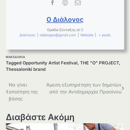
Ο Διάλογος
Ομάδα Σύνταξης
at
Ο
Διάλογος
|
odialogos@gmail.com
|
Website
|
+ posts
ΜΑΚΕΔΟΝΙΑ
Tagged
Opportunity Artist Festival
,
THE "O" PROJECT
,
Thessaloniki brand
Πλοήγηση
Να γίνει
Άμεση εξυπηρέτηση των δημοτών
απαίτηση της
από την Αντιδημαρχία Πρασίνου
άρθρων
βάσης
Διαβάστε Ακόμη