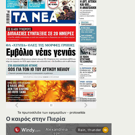
Τα
πρωτοσέλιδα
των
εφημερίδων
-
protoselida
Ο καιρός στην Πιερία