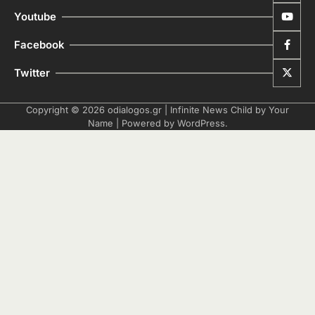
Youtube
Facebook
Twitter
Copyright © 2026
odialogos.gr
| Infinite News Child by
Your
Name
| Powered by
WordPress
.