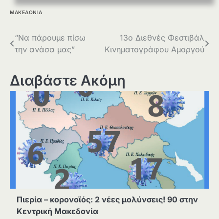
ΜΑΚΕΔΟΝΙΑ
Πλοήγηση
“Να πάρουμε πίσω
13ο Διεθνές Φεστιβάλ
την ανάσα μας”
Κινηματογράφου Αμοργού
άρθρων
Διαβάστε Ακόμη
Πιερία – κορονοϊός: 2 νέες μολύνσεις! 90 στην
Κεντρική Μακεδονία