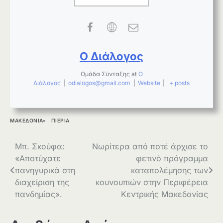
Ο Διάλογος
Ομάδα Σύνταξης
at
Ο
Διάλογος
|
odialogos@gmail.com
|
Website
|
+ posts
ΜΑΚΕΔΟΝΙΑ
ΠΙΕΡΙΑ
Πλοήγηση
Μπ. Σκούφα:
Νωρίτερα από ποτέ άρχισε το
«Aποτύχατε
φετινό πρόγραμμα
άρθρων
πανηγυρικά στη
καταπολέμησης των
διαχείριση της
κουνουπιών στην Περιφέρεια
πανδημίας».
Κεντρικής Μακεδονίας