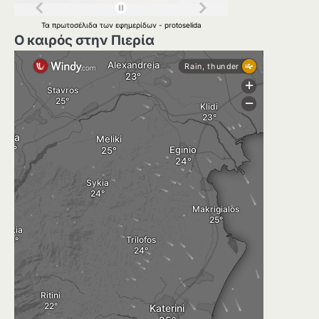
Τα
πρωτοσέλιδα
των
εφημερίδων
-
protoselida
Ο καιρός στην Πιερία