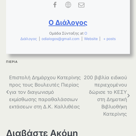
Ο Διάλογος
Ομάδα Σύνταξης
at
Ο
Διάλογος
|
odialogos@gmail.com
|
Website
|
+ posts
ΠΙΕΡΙΑ
Πλοήγηση
Επιστολή Δημάρχου Κατερίνης
200 βιβλία ειδικού
προς τους Βουλευτές Πιερίας
περιεχομένου
άρθρων
για τον διαγωνισμό
δώρισε το ΚΕΣΥ
εκμίσθωσης παραθαλάσσιων
στη Δημοτική
εκτάσεων στη Δ.Κ. Καλλιθέας
Βιβλιοθήκη
Κατερίνης
Διαβάστε Ακόμη