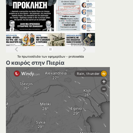
Τα
πρωτοσέλιδα
των
εφημερίδων
-
protoselida
Ο καιρός στην Πιερία