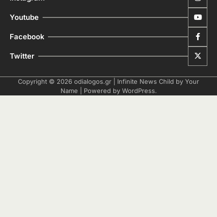
Youtube
Facebook
Twitter
Copyright © 2026
odialogos.gr
| Infinite News Child by
Your
Name
| Powered by
WordPress
.