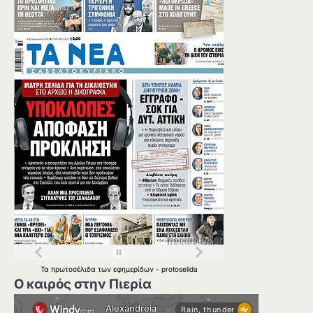
Τα
πρωτοσέλιδα
των
εφημερίδων
-
protoselida
Ο καιρός στην Πιερία