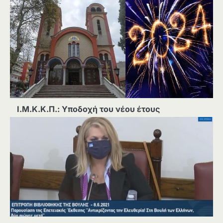
Ι.Μ.Κ.Κ.Π.: Υποδοχή του νέου έτους