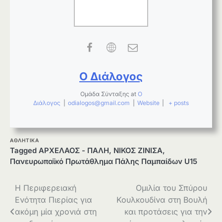
Ο Διάλογος
Ομάδα Σύνταξης
at
Ο
Διάλογος
|
odialogos@gmail.com
|
Website
|
+ posts
ΑΘΛΗΤΙΚΑ
Tagged
ΑΡΧΕΛΑΟΣ - ΠΑΛΗ
,
ΝΙΚΟΣ ΖΙΝΙΣΑ
,
Πανευρωπαϊκό Πρωτάθλημα Πάλης Παμπαίδων U15
Πλοήγηση
Η Περιφερειακή
Ομιλία του Σπύρου
Ενότητα Πιερίας για
Κουλκουδίνα στη Βουλή
άρθρων
ακόμη μία χρονιά στη
και προτάσεις για την