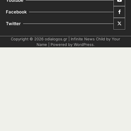
Youtube
Facebook
Twitter
Copyright © 2026
odialogos.gr
| Infinite News Child by
Your
Name
| Powered by
WordPress
.