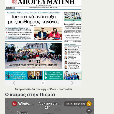
Τα
πρωτοσέλιδα
των
εφημερίδων
-
protoselida
Ο καιρός στην Πιερία