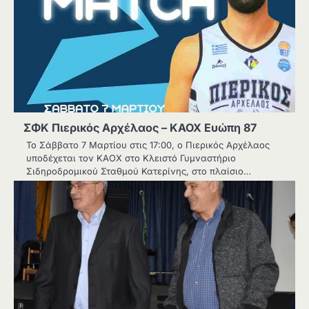
ΣΦΚ Πιερικός Αρχέλαος – ΚΑΟΧ Ευώπη 87
Το Σάββατο 7 Μαρτίου στις 17:00, ο Πιερικός Αρχέλαος
υποδέχεται τον ΚΑΟΧ στο Κλειστό Γυμναστήριο
Σιδηροδρομικού Σταθμού Κατερίνης, στο πλαίσιο…