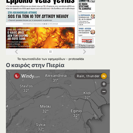
Τα
πρωτοσέλιδα
των
εφημερίδων
-
protoselida
Ο καιρός στην Πιερία