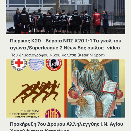
Πιερικός Κ20 – Βέροια ΝΠΣ Κ20 1-1 Τα γκολ του
αγώνα /Superleague 2 Nέων 5ος όμιλος -video
Του δημοσιογράφου Nίκου Κολίτση (Κaterini Sport)
Προκήρυξη 7ου Δρόμου Αλληλεγγύης Ι.Ν. Αγίου
Χαραλάμπους Κατερίνης