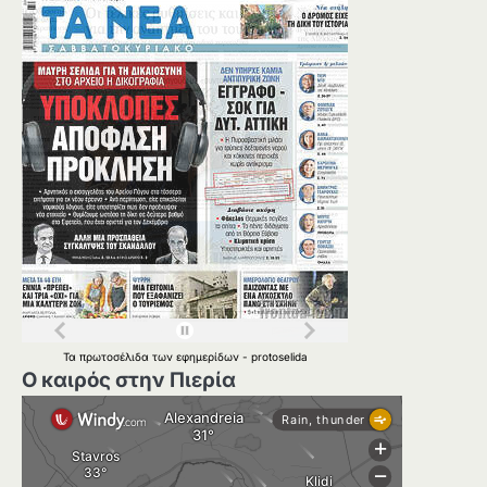
Τα
πρωτοσέλιδα
των
εφημερίδων
-
protoselida
Ο καιρός στην Πιερία