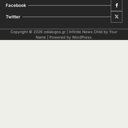
Facebook
Twitter
Copyright © 2026
odialogos.gr
| Infinite News Child by
Your
Name
| Powered by
WordPress
.