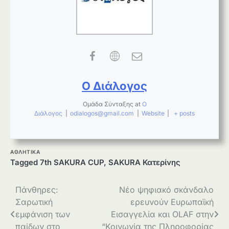
Ο Διάλογος
Ομάδα Σύνταξης
at
Ο
Διάλογος
|
odialogos@gmail.com
|
Website
|
+ posts
ΑΘΛΗΤΙΚΑ
Tagged
7th SAKURA CUP
,
SAKURA Κατερίνης
Πλοήγηση
Πάνθηρες:
Νέο ψηφιακό σκάνδαλο
Σαρωτική
ερευνούν Ευρωπαϊκή
άρθρων
εμφάνιση των
Εισαγγελία και OLAF στην
παίδων στο
“Κοινωνία της Πληροφορίας