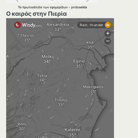
Τα
πρωτοσέλιδα
των
εφημερίδων
-
protoselida
Ο καιρός στην Πιερία