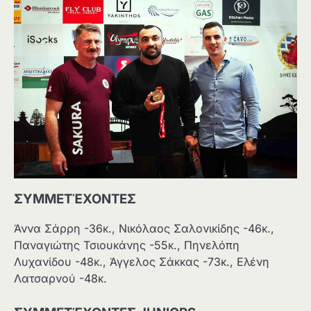
ΣΥΜΜΕΤΈΧΟΝΤΕΣ
Άννα Σάρρη -36κ., Νικόλαος Σαλονικίδης -46κ.,
Παναγιώτης Τσιουκάνης -55κ., Πηνελόπη
Λυχανίδου -48κ., Άγγελος Σάκκας -73κ., Ελένη
Λατσαρνού -48κ.