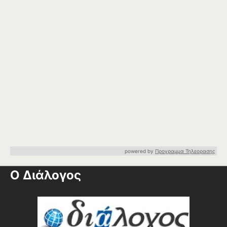
powered by
Προγραμμα Τηλεορασης
Ο Διάλογος