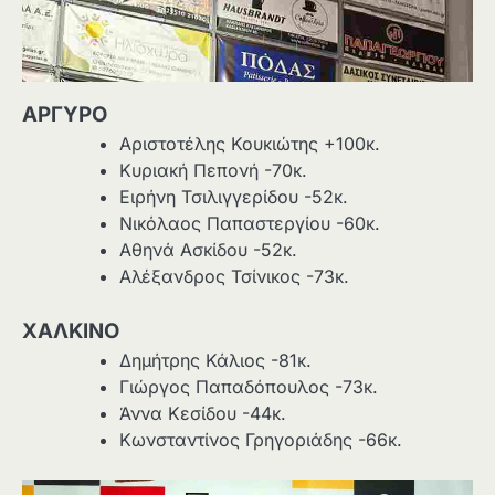
ΑΡΓΥΡΟ
Αριστοτέλης Κουκιώτης +100κ.
Κυριακή Πεπονή -70κ.
Ειρήνη Τσιλιγγερίδου -52κ.
Νικόλαος Παπαστεργίου -60κ.
Αθηνά Ασκίδου -52κ.
Αλέξανδρος Τσίνικος -73κ.
ΧΑΛΚΙΝΟ
Δημήτρης Κάλιος -81κ.
Γιώργος Παπαδόπουλος -73κ.
Άννα Κεσίδου -44κ.
Κωνσταντίνος Γρηγοριάδης -66κ.