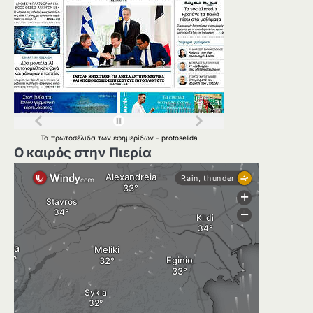
Τα
πρωτοσέλιδα
των
εφημερίδων
-
protoselida
Ο καιρός στην Πιερία