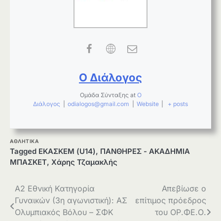
Ο Διάλογος
Ομάδα Σύνταξης
at
Ο
Διάλογος
|
odialogos@gmail.com
|
Website
|
+ posts
ΑΘΛΗΤΙΚΑ
Tagged
ΕΚΑΣΚΕΜ (U14)
,
ΠΑΝΘΗΡΕΣ - ΑΚΑΔΗΜΙΑ
ΜΠΑΣΚΕΤ
,
Χάρης Τζαμακλής
Πλοήγηση
Α2 Εθνική Κατηγορία
Απεβίωσε ο
Γυναικών (3η αγωνιστική): ΑΣ
επίτιμος πρόεδρος
άρθρων
Ολυμπιακός Βόλου – ΣΦΚ
του ΟΡ.ΦΕ.Ο.