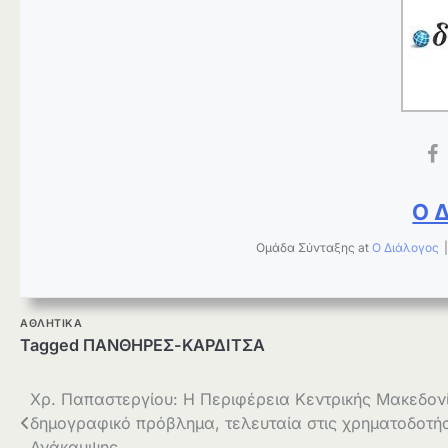
Ο 
Ομάδα Σύνταξης
at
Ο Διάλογος
ΑΘΛΗΤΙΚΑ
Tagged
ΠΑΝΘΗΡΕΣ-ΚΑΡΔΙΤΣΑ
Πλοήγηση
Χρ. Παπαστεργίου: Η Περιφέρεια Κεντρικής Μακεδον
δημογραφικό πρόβλημα, τελευταία στις χρηματοδοτήσ
άρθρων
Ανάκαμψης