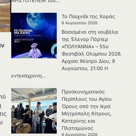
ΑΡΙΣΤΟΤΕΛΕΙΑ του…
Το Παιχνίδι της Χαράς
6 Αυγούστου 2026
Βασισμένο στη νουβέλα
της Έλενορ Πόρτερ
αν
«ΠΟΛΥΑΝΝΑ» – 55ο
Φεστιβάλ Ολύμπου 2026.
Αρχαίο θέατρο Δίου, 9
Αυγούστου, 21:00 Η
εντεκάχρονη…
Προσκυνηματικός
πό
Περίπλους του Αγίου
η
Όρους από την Ιερά
τις
Μητρόπολη Κίτρους,
Κατερίνης και
υ
Πλαταμώνος
6 Αυγούστου 2026