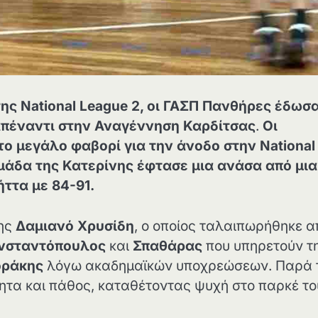
ης National League 2, οι ΓΑΣΠ Πανθήρες έδωσ
, απέναντι στην Αναγέννηση Καρδίτσας
.
Οι
το μεγάλο φαβορί για την άνοδο στην National
ομάδα της Κατερίνης έφτασε μια ανάσα από μια
ήττα με 84-91.
της
Δαμιανό Χρυσίδη
, ο οποίος ταλαιπωρήθηκε α
νσταντόπουλος
και
Σπαθάρας
που υπηρετούν τ
οράκης
λόγω ακαδημαϊκών υποχρεώσεων. Παρά 
ητα και πάθος, καταθέτοντας ψυχή στο παρκέ το