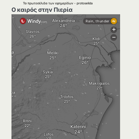
Τα
πρωτοσέλιδα
των
εφημερίδων
-
protoselida
Ο καιρός στην Πιερία