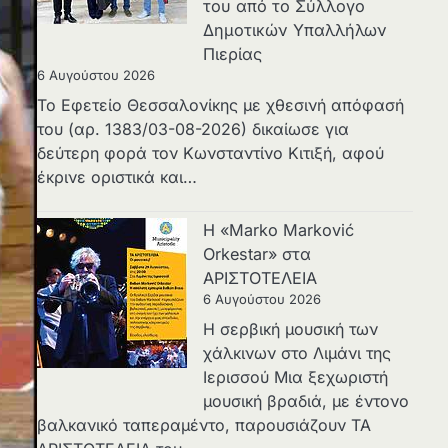
του από το Σύλλογο
Δημοτικών Υπαλλήλων
Πιερίας
6 Αυγούστου 2026
Το Εφετείο Θεσσαλονίκης με χθεσινή απόφασή
του (αρ. 1383/03-08-2026) δικαίωσε για
δεύτερη φορά τον Κωνσταντίνο Κιτιξή, αφού
έκρινε οριστικά και…
Η «Marko Marković
Orkestar» στα
ΑΡΙΣΤΟΤΕΛΕΙΑ
6 Αυγούστου 2026
Η σερβική μουσική των
χάλκινων στο Λιμάνι της
Ιερισσού Μια ξεχωριστή
μουσική βραδιά, με έντονο
βαλκανικό ταπεραμέντο, παρουσιάζουν ΤΑ