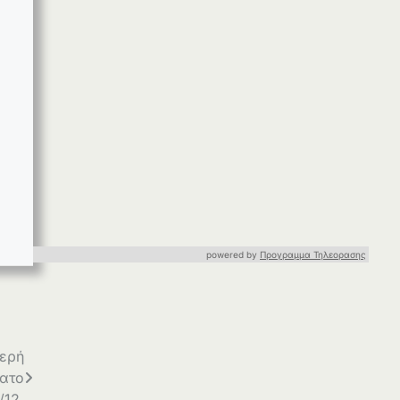
powered by
Προγραμμα Τηλεορασης
ερή
βατο
/12