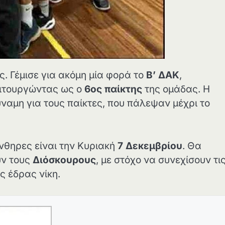
ης. Γέμισε για ακόμη μία φορά το
Β’ ΔΑΚ
,
ειτουργώντας ως ο
6ος παίκτης
της ομάδας. Η
ναμη για τους παίκτες, που πάλεψαν μέχρι το
νθηρες είναι την Κυριακή
7 Δεκεμβρίου
. Θα
υν τους
Διόσκουρους
, με στόχο να συνεχίσουν τι
ς έδρας νίκη.