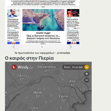
Τα
πρωτοσέλιδα
των
εφημερίδων
-
protoselida
Ο καιρός στην Πιερία