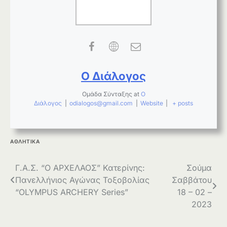
Ο Διάλογος
Ομάδα Σύνταξης
at
Ο
Διάλογος
|
odialogos@gmail.com
|
Website
|
+ posts
ΑΘΛΗΤΙΚΑ
Πλοήγηση
Γ.Α.Σ. “Ο ΑΡΧΕΛΑΟΣ” Κατερίνης:
Σούμα
Πανελλήνιος Αγώνας Τοξοβολίας
Σαββάτου
άρθρων
“OLYMPUS ARCHERY Series”
18 – 02 –
2023