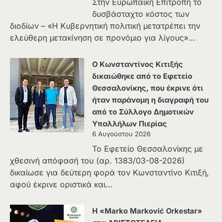
Στην Ευρωπαϊκή Επιτροπή το
δυσβάσταχτο κόστος των
διοδίων – «Η Κυβερνητική πολιτική μετατρέπει την
ελεύθερη μετακίνηση σε προνόμιο για λίγους»…
Ο Κωνσταντίνος Κιτιξής
δικαιώθηκε από το Εφετείο
Θεσσαλονίκης, που έκρινε ότι
ήταν παράνομη η διαγραφή του
από το Σύλλογο Δημοτικών
Υπαλλήλων Πιερίας
6 Αυγούστου 2026
Το Εφετείο Θεσσαλονίκης με
χθεσινή απόφασή του (αρ. 1383/03-08-2026)
δικαίωσε για δεύτερη φορά τον Κωνσταντίνο Κιτιξή,
αφού έκρινε οριστικά και…
Η «Marko Marković Orkestar»