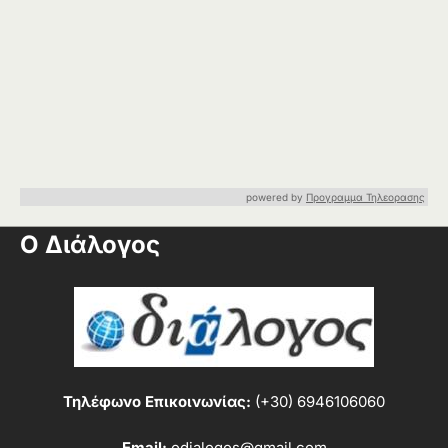
powered by
Προγραμμα Τηλεορασης
Ο Διάλογος
Τηλέφωνο Επικοινωνίας:
(+30) 6946106060