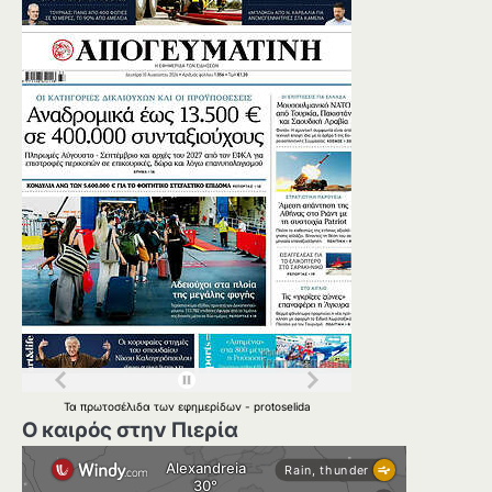
Τα
πρωτοσέλιδα
των
εφημερίδων
-
protoselida
Ο καιρός στην Πιερία