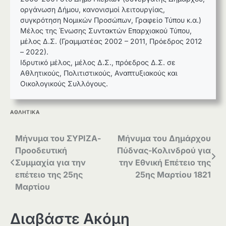
οργάνωση Δήμου, κανονισμοί λειτουργίας,
συγκρότηση Νομικών Προσώπων, Γραφείο Τύπου κ.α.)
Μέλος της Ένωσης Συντακτών Επαρχιακού Τύπου,
μέλος Δ.Σ. (Γραμματέας 2002 – 2011, Πρόεδρος 2012
– 2022).
Ιδρυτικό μέλος, μέλος Δ.Σ., πρόεδρος Δ.Σ. σε
Αθλητικούς, Πολιτιστικούς, Αναπτυξιακούς και
Οικολογικούς Συλλόγους.
ΑΘΛΗΤΙΚΑ
Πλοήγηση
Μήνυμα του ΣΥΡΙΖΑ-
Μήνυμα του Δημάρχου
Προοδευτική
Πύδνας-Κολινδρού για
άρθρων
Συμμαχία για την
την Εθνική Επέτειο της
επέτειο της 25ης
25ης Μαρτίου 1821
Μαρτίου
Διαβάστε Ακόμη