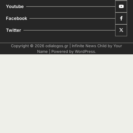
Youtube
Facebook
Twitter
Copyright © 2026
odialogos.gr
| Infinite News Child by
Your
Name
| Powered by
WordPress
.