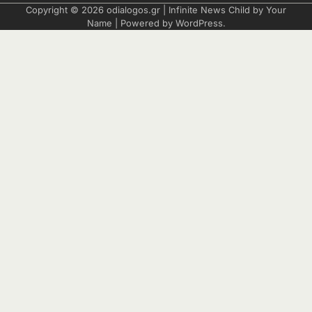
Copyright © 2026
odialogos.gr
| Infinite News Child by
Your
Name
| Powered by
WordPress
.