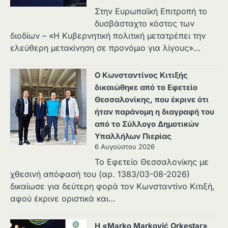
Στην Ευρωπαϊκή Επιτροπή το
δυσβάσταχτο κόστος των
διοδίων – «Η Κυβερνητική πολιτική μετατρέπει την
ελεύθερη μετακίνηση σε προνόμιο για λίγους»…
Ο Κωνσταντίνος Κιτιξής
δικαιώθηκε από το Εφετείο
Θεσσαλονίκης, που έκρινε ότι
ήταν παράνομη η διαγραφή του
από το Σύλλογο Δημοτικών
Υπαλλήλων Πιερίας
6 Αυγούστου 2026
Το Εφετείο Θεσσαλονίκης με
χθεσινή απόφασή του (αρ. 1383/03-08-2026)
δικαίωσε για δεύτερη φορά τον Κωνσταντίνο Κιτιξή,
αφού έκρινε οριστικά και…
Η «Marko Marković Orkestar»