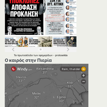
Τα
πρωτοσέλιδα
των
εφημερίδων
-
protoselida
Ο καιρός στην Πιερία