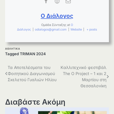
Ο Διάλογος
Ομάδα Σύνταξης
at
Ο
Διάλογος
|
odialogos@gmail.com
|
Website
|
+ posts
ΑΘΛΗΤΙΚΑ
Tagged
TRIMAN 2024
Πλοήγηση
Τα Αποτελέσματα του
Kαλλιτεχνικό φεστιβάλ
Φοιτητικού Διαγωνισμού
The O Project – 1 και 2
άρθρων
Σκελετού Γυαλιών Ηλίου
Μαρτίου στη
Θεσσαλονίκη
Διαβάστε Ακόμη