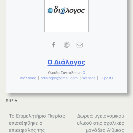
Ο Διάλογος
Ομάδα Σύνταξης
at
Ο
Διάλογος
|
odialogos@gmail.com
|
Website
|
+ posts
ΠΙΕΡΙΑ
Πλοήγηση
Το Επιμελητήριο Πιερίας
Δωρεά υγειονομικού
επισκέφθηκε ο
υλικού στις σχολικές
άρθρων
επικεφαλής της
μονάδες Α’θμιας