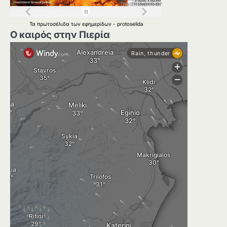
Τα
πρωτοσέλιδα
των
εφημερίδων
-
protoselida
Ο καιρός στην Πιερία