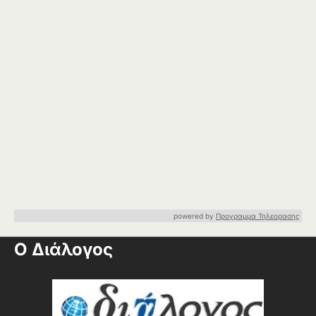
powered by
Προγραμμα Τηλεορασης
Ο Διάλογος