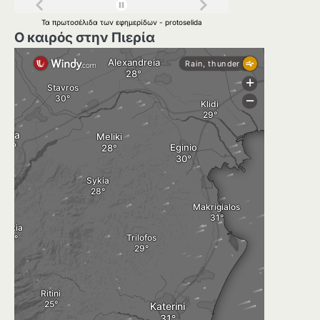
Τα
πρωτοσέλιδα
των
εφημερίδων
-
protoselida
Ο καιρός στην Πιερία