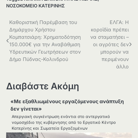
ΝΟΣΟΚΟΜΕΙΟ ΚΑΤΕΡΙΝΗΣ
Πλοήγηση
Καθοριστική Παρέμβαση του
ΕΛΓΑ: Η
Δημάρχου Χρήστου
κοροϊδία πρέπει
άρθρων
Κομπατσιάρη: Χρηματοδότηση
να σταματήσει –
150.000€ για την Αναβάθμιση
οι αγρότες δεν
Υδρευτικών Γεωτρήσεων στον
μπορούν να
Δήμο Πύδνας-Κολινδρού
περιμένουν
άλλο
Διαβάστε Ακόμη
«Με εξαθλιωμένους εργαζόμενους ανάπτυξη
δεν γίνεται»
Απεργιακή συγκέντρωση ενάντια στο αντεργατικό
νομοσχέδιο της κυβέρνησης από το Εργατικό Κέντρο
Κατερίνης και Σωματεία Εργαζομένων