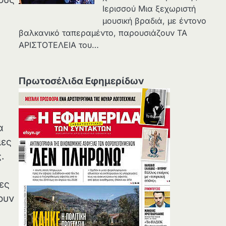
Ιερισσού Μια ξεχωριστή
μουσική βραδιά, με έντονο
βαλκανικό ταπεραμέντο, παρουσιάζουν ΤΑ
ΑΡΙΣΤΟΤΕΛΕΙΑ του…
Πρωτοσέλιδα Εφημερίδων
α
ιες
.
ες
ουν