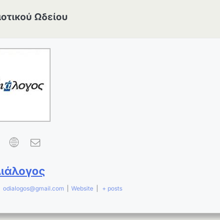
μοτικού Ωδείου
Διάλογος
|
odialogos@gmail.com
|
Website
|
+ posts