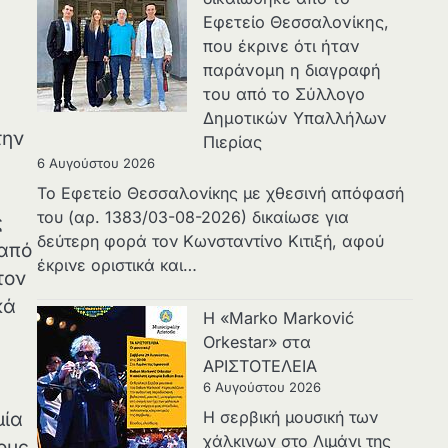
Εφετείο Θεσσαλονίκης,
που έκρινε ότι ήταν
παράνομη η διαγραφή
του από το Σύλλογο
Δημοτικών Υπαλλήλων
την
Πιερίας
6 Αυγούστου 2026
Το Εφετείο Θεσσαλονίκης με χθεσινή απόφασή
του (αρ. 1383/03-08-2026) δικαίωσε για
ς
δεύτερη φορά τον Κωνσταντίνο Κιτιξή, αφού
 από
έκρινε οριστικά και…
τον
κά
Η «Marko Marković
Orkestar» στα
ΑΡΙΣΤΟΤΕΛΕΙΑ
6 Αυγούστου 2026
Η σερβική μουσική των
μία
χάλκινων στο Λιμάνι της
τους