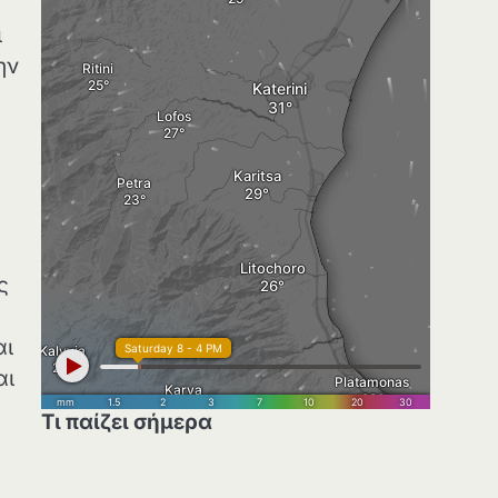
ι
ην
ς
αι
αι
Τι παίζει σήμερα