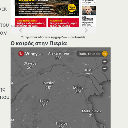
ναι
 του
γαν
Τα
πρωτοσέλιδα
των
εφημερίδων
-
protoselida
Ο καιρός στην Πιερία
της
 που