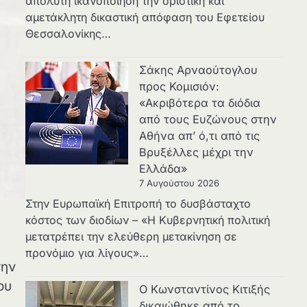
απόλυτη ικανοποίηση την οριστική και
αμετάκλητη δικαστική απόφαση του Εφετείου
Θεσσαλονίκης…
Σάκης Αρναούτογλου
προς Κομισιόν:
«Ακριβότερα τα διόδια
από τους Ευζώνους στην
Αθήνα απ’ ό,τι από τις
Βρυξέλλες μέχρι την
Ελλάδα»
7 Αυγούστου 2026
Στην Ευρωπαϊκή Επιτροπή το δυσβάσταχτο
κόστος των διοδίων – «Η Κυβερνητική πολιτική
μετατρέπει την ελεύθερη μετακίνηση σε
προνόμιο για λίγους»…
την
ου
Ο Κωνσταντίνος Κιτιξής
δικαιώθηκε από το