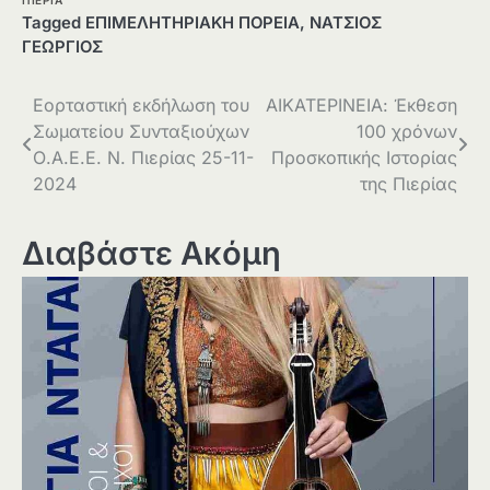
Tagged
ΕΠΙΜΕΛΗΤΗΡΙΑΚΗ ΠΟΡΕΙΑ
,
ΝΑΤΣΙΟΣ
ΓΕΩΡΓΙΟΣ
Πλοήγηση
Εορταστική εκδήλωση του
ΑΙΚΑΤΕΡΙΝΕΙΑ: Έκθεση
Σωματείου Συνταξιούχων
100 χρόνων
άρθρων
Ο.Α.Ε.Ε. Ν. Πιερίας 25-11-
Προσκοπικής Ιστορίας
2024
της Πιερίας
Διαβάστε Ακόμη