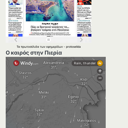
Τα
πρωτοσέλιδα
των
εφημερίδων
-
protoselida
Ο καιρός στην Πιερία