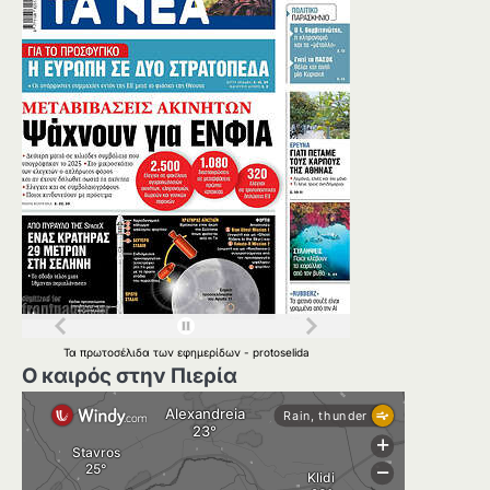
Τα
πρωτοσέλιδα
των
εφημερίδων
-
protoselida
Ο καιρός στην Πιερία