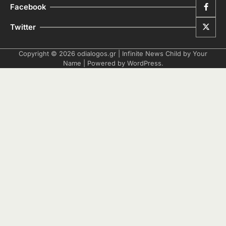
Facebook
Twitter
Copyright © 2026
odialogos.gr
| Infinite News Child by
Your
Name
| Powered by
WordPress
.