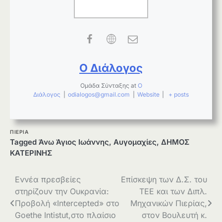
Ο Διάλογος
Ομάδα Σύνταξης
at
Ο
Διάλογος
|
odialogos@gmail.com
|
Website
|
+ posts
ΠΙΕΡΙΑ
Tagged
Άνω Άγιος Ιωάννης
,
Αυγομαχίες
,
ΔΗΜΟΣ
ΚΑΤΕΡΙΝΗΣ
Πλοήγηση
Εννέα πρεσβείες
Επίσκεψη των Δ.Σ. του
στηρίζουν την Ουκρανία:
ΤΕΕ και των Διπλ.
άρθρων
Προβολή «Intercepted» στο
Μηχανικών Πιερίας,
Goethe Intistut,στο πλαίσιο
στον Βουλευτή κ.