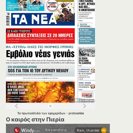
Τα
πρωτοσέλιδα
των
εφημερίδων
-
protoselida
Ο καιρός στην Πιερία