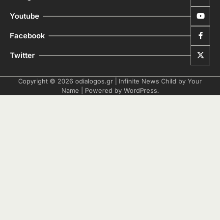
Youtube
Facebook
Twitter
Copyright © 2026
odialogos.gr
| Infinite News Child by
Your
Name
| Powered by
WordPress
.