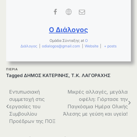
Ο Διάλογος
Ομάδα Σύνταξης
at
Ο
Διάλογος
|
odialogos@gmail.com
|
Website
|
+ posts
ΠΙΕΡΙΑ
Tagged
ΔΗΜΟΣ ΚΑΤΕΡΙΝΗΣ
,
Τ.Κ. ΛΑΓΟΡΑΧΗΣ
Πλοήγηση
Εντυπωσιακή
Μικρές αλλαγές, μεγάλα
συμμετοχή στις
οφέλη: Γιόρτασε την
άρθρων
εργασίες του
Παγκόσμια Ημέρα Ολικής
Συμβουλίου
Άλεσης με γεύση και υγεία!
Προέδρων της ΠΟΞ