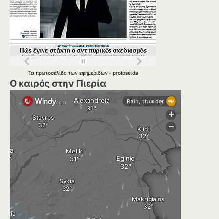
Τα
πρωτοσέλιδα
των
εφημερίδων
-
protoselida
Ο καιρός στην Πιερία