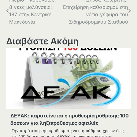
Πλοήγηση
8 νέες μολύνσεις!
Επιχείρηση καθαρισμού στη
άρθρων
187 στην Κεντρική
νότια γέφυρα του
Μακεδονία
Σιδηροδρομικού Σταθμού
Διαβάστε Ακόμη
ΔΕΥΑΚ: παρατείνεται η προθεσμία ρύθμισης 100
δόσεων για ληξιπρόθεσμες οφειλές
Την παράταση της προθεσμίας για τη ρύθμιση χρεών έως
και 100 δόσεις προς τη ΔΕΥΑΚ, αποφάσισε κατά την