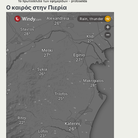
Τα
πρωτοσέλιδα
των
εφημερίδων
-
protoselida
Ο καιρός στην Πιερία