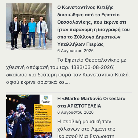
Ο Κωνσταντίνος Κιτιξής
δικαιώθηκε από το Εφετείο
Θεσσαλονίκης, που έκρινε ότι
ήταν παράνομη η διαγραφή του
από το Σύλλογο Δημοτικών
Υπαλλήλων Πιερίας
6 Αυγούστου 2026
Το Εφετείο Θεσσαλονίκης με
χθεσινή απόφασή του (αρ. 1383/03-08-2026)
δικαίωσε για δεύτερη φορά τον Κωνσταντίνο Κιτιξή,
αφού έκρινε οριστικά και…
Η «Marko Marković Orkestar»
στα ΑΡΙΣΤΟΤΕΛΕΙΑ
6 Αυγούστου 2026
Η σερβική μουσική των
χάλκινων στο Λιμάνι της
Ιερισσού Μια ξεχωριστή