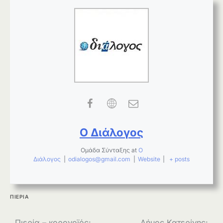
Ο Διάλογος
Ομάδα Σύνταξης
at
Ο
Διάλογος
|
odialogos@gmail.com
|
Website
|
+ posts
ΠΙΕΡΙΑ
Πιερία – κορονοϊός:
Δήμος Κατερίνης: