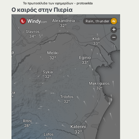
Τα
πρωτοσέλιδα
των
εφημερίδων
-
protoselida
Ο καιρός στην Πιερία