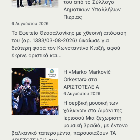
του από το Σύλλογο
Δημοτικών Υπαλλήλων
Πιερίας
6 Αυγούστου 2026
Το Εφετείο Θεσσαλονίκης με χθεσινή απόφασή
του (αρ. 1383/03-08-2026) δικαίωσε για
δεύτερη φορά τον Κωνσταντίνο Κιτιξή, αφού
έκρινε οριστικά και…
Η «Marko Marković
Orkestar» στα
ΑΡΙΣΤΟΤΕΛΕΙΑ
6 Αυγούστου 2026
Η σερβική μουσική των
χάλκινων στο Λιμάνι της
Ιερισσού Μια ξεχωριστή
μουσική βραδιά, με έντονο
βαλκανικό ταπεραμέντο, παρουσιάζουν ΤΑ