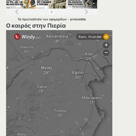
Τα
πρωτοσέλιδα
των
εφημερίδων
-
protoselida
Ο καιρός στην Πιερία