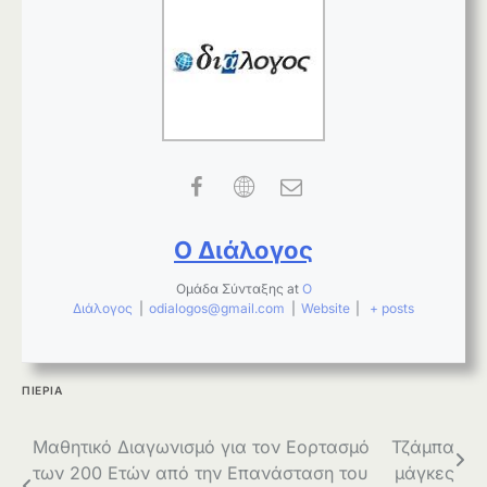
Ο Διάλογος
Ομάδα Σύνταξης
at
Ο
Διάλογος
|
odialogos@gmail.com
|
Website
|
+ posts
ΠΙΕΡΙΑ
Πλοήγηση
Μαθητικό Διαγωνισμό για τον Εορτασμό
Τζάμπα
των 200 Eτών από την Επανάσταση του
μάγκες