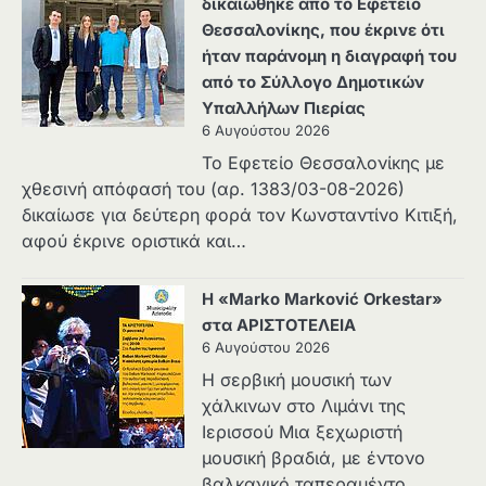
δικαιώθηκε από το Εφετείο
Θεσσαλονίκης, που έκρινε ότι
ήταν παράνομη η διαγραφή του
από το Σύλλογο Δημοτικών
Υπαλλήλων Πιερίας
6 Αυγούστου 2026
Το Εφετείο Θεσσαλονίκης με
χθεσινή απόφασή του (αρ. 1383/03-08-2026)
δικαίωσε για δεύτερη φορά τον Κωνσταντίνο Κιτιξή,
αφού έκρινε οριστικά και…
Η «Marko Marković Orkestar»
στα ΑΡΙΣΤΟΤΕΛΕΙΑ
6 Αυγούστου 2026
Η σερβική μουσική των
χάλκινων στο Λιμάνι της
Ιερισσού Μια ξεχωριστή
μουσική βραδιά, με έντονο
βαλκανικό ταπεραμέντο,