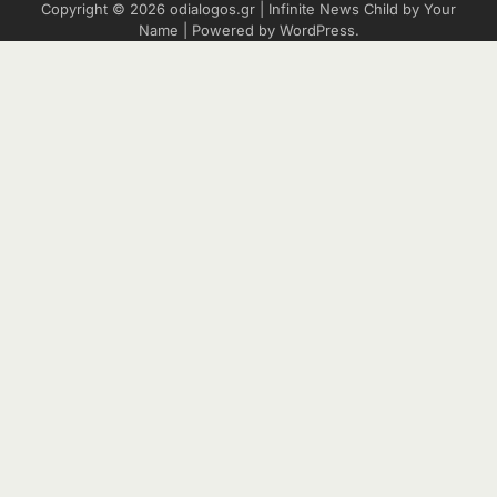
Copyright © 2026
odialogos.gr
| Infinite News Child by
Your
Name
| Powered by
WordPress
.