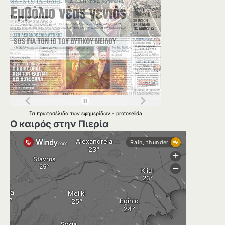
Τα
πρωτοσέλιδα
των
εφημερίδων
-
protoselida
Ο καιρός στην Πιερία