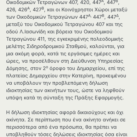
Α
Β
Οικοδομικών Τετραγώνων 407, 420, 447
, 447
,
Α
Β
426, 426
, 427
, και οι Κοινόχρηστοι Χώροι μεταξύ
Α,
Β
Δ
των Οικοδομικών Τετραγώνων 447
447
, 447
,
μεταξύ του Οικοδομικού Τετραγώνου 407 και της
οδού Λ.Ιασωνίδη και βόρεια του Οικοδομικού
Τετραγώνου 411, της εγκεκριμένης πολεοδομικής
μελέτης Σιδηροδρομικού Σταθμού, καλούνται, για
μια ακόμη φορά, κατά τις εργάσιμες ημέρες και
ώρες, να προσέλθουν στη Διεύθυνση Υπηρεσίας
ο
Δόμησης, στον 2
όροφο του Δημαρχείου, επί της
πλατείας Δημαρχείου στην Κατερίνη, προκειμένου
να υποβάλουν την προβλεπόμενη δήλωση
ιδιοκτησίας των ακινήτων τους, ώστε να ληφθούν
υπόψη κατά τη σύνταξη της Πράξης Εφαρμογής.
Η δήλωση ιδιοκτησίας αφορά δικαιούχους και όχι
ακίνητα. Σε περίπτωση που ένα ακίνητο ανήκει σε
περισσότερα από ένα πρόσωπα, θα πρέπει να
υποβληθούν τόσες δηλώσεις ιδιοκτησίας όσα είναι