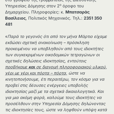
ο
Υπηρεσίας Δόμησης στον 2
όροφο του
Δημαρχείου. Πληροφορίες: κ.
Μπατσαράς
Βασίλειος
, Πολιτικός Μηχανικός. Τηλ.:
2351 350
481
«
Παρά το γεγονός ότι από τον μήνα Μάρτιο είχαμε
εκδώσει σχετική ανακοίνωση – πρόσκληση
προκειμένου να υποβληθούν από τους ιδιοκτήτες
των συγκεκριμένων οικοδομικών τετραγώνων οι
σχετικές δηλώσεις ιδιοκτησίας, εντούτοις
προβήκαμε
και
σε διανομή πληροφοριακού υλικού,
χέρι με χέρι και πόρτα – πόρτα,
ώστε να
κινητοποιήσουμε, έτι περαιτέρω, τον κόσμο για να
προβεί στις δέουσες ενέργειες υποβολής
ιδιοκτησίας μαζί με τα σχετικά δικαιολογητικά. Και
για μια ακόμη φορά, καλούμε τους ιδιοκτήτες να
προσέλθουν στην Υπηρεσία Δόμησης δηλώνοντας
τις ιδιοκτησίες τους, ώστε να ληφθούν υπόψη κατά