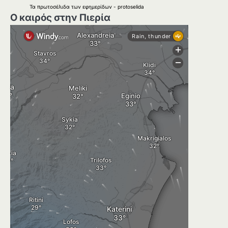
Τα
πρωτοσέλιδα
των
εφημερίδων
-
protoselida
Ο καιρός στην Πιερία