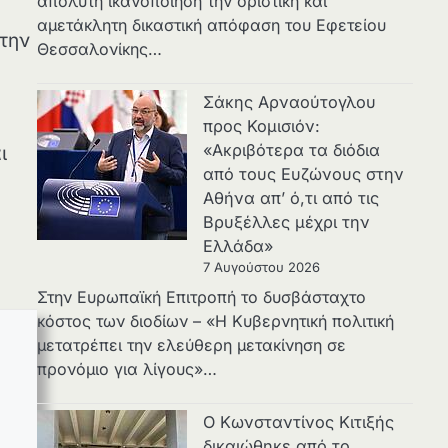
απόλυτη ικανοποίηση την οριστική και
αμετάκλητη δικαστική απόφαση του Εφετείου
την
Θεσσαλονίκης…
Σάκης Αρναούτογλου
προς Κομισιόν:
«Ακριβότερα τα διόδια
ι
από τους Ευζώνους στην
Αθήνα απ’ ό,τι από τις
Βρυξέλλες μέχρι την
Ελλάδα»
7 Αυγούστου 2026
Στην Ευρωπαϊκή Επιτροπή το δυσβάσταχτο
κόστος των διοδίων – «Η Κυβερνητική πολιτική
μετατρέπει την ελεύθερη μετακίνηση σε
προνόμιο για λίγους»…
Ο Κωνσταντίνος Κιτιξής
δικαιώθηκε από το