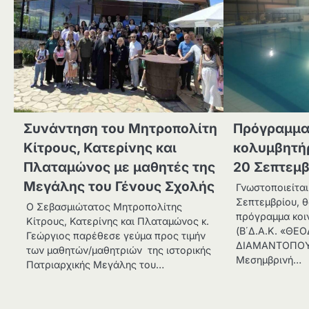
Συνάντηση του Μητροπολίτη
Πρόγραμμα
Κίτρους, Κατερίνης και
κολυμβητή
Πλαταμώνος με μαθητές της
20 Σεπτεμβ
Μεγάλης του Γένους Σχολής
Γνωστοποιείται
Σεπτεμβρίου, θ
Ο Σεβασμιώτατος Μητροπολίτης
πρόγραμμα κοι
Κίτρους, Κατερίνης και Πλαταμώνος κ.
(Β΄Δ.Α.Κ. «ΘΕ
Γεώργιος παρέθεσε γεύμα προς τιμήν
ΔΙΑΜΑΝΤΟΠΟΥΛ
των μαθητών/μαθητριών της ιστορικής
Μεσημβρινή…
Πατριαρχικής Μεγάλης του…