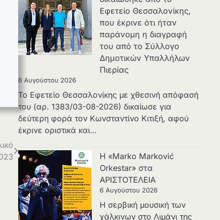
Εφετείο Θεσσαλονίκης,
που έκρινε ότι ήταν
παράνομη η διαγραφή
του από το Σύλλογο
Δημοτικών Υπαλλήλων
Πιερίας
6 Αυγούστου 2026
Το Εφετείο Θεσσαλονίκης με χθεσινή απόφασή
του (αρ. 1383/03-08-2026) δικαίωσε για
δεύτερη φορά τον Κωνσταντίνο Κιτιξή, αφού
έκρινε οριστικά και…
λικό
Η «Marko Marković
2023
Orkestar» στα
ΑΡΙΣΤΟΤΕΛΕΙΑ
6 Αυγούστου 2026
Η σερβική μουσική των
χάλκινων στο Λιμάνι της