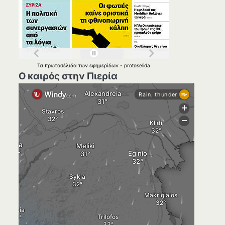
Τα
πρωτοσέλιδα
των
εφημερίδων
-
protoselida
Ο καιρός στην Πιερία