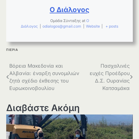
Ο Διάλογος
Ομάδα Σύνταξης
at
Ο
Διάλογος
|
odialogos@gmail.com
|
Website
|
+ posts
ΠΙΕΡΙΑ
Πλοήγηση
Βόρεια Μακεδονία και
Πασχαλινές
Αλβανία: έναρξη συνομιλιών
ευχές Προέδρου
άρθρων
ζητά σχέδιο έκθεσης του
Δ.Σ. Ουρανίας
Ευρωκοινοβουλίου
Κατσαμάκα
Διαβάστε Ακόμη