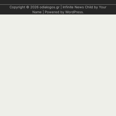
Copyright © 2026
odialogos.gr
| Infinite News Child by
Your
Name
| Powered by
WordPress
.