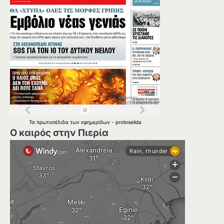
Τα
πρωτοσέλιδα
των
εφημερίδων
-
protoselida
Ο καιρός στην Πιερία