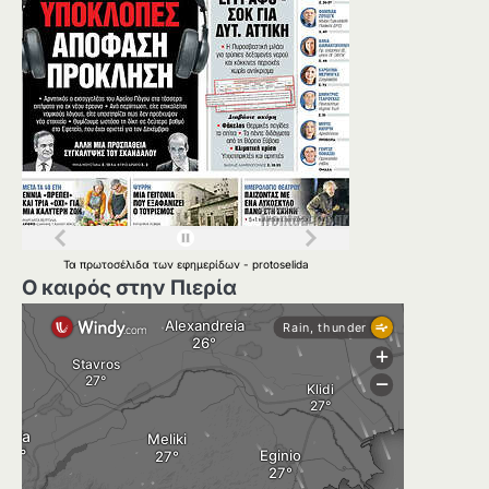
Τα
πρωτοσέλιδα
των
εφημερίδων
-
protoselida
Ο καιρός στην Πιερία