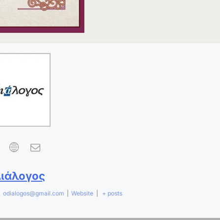
Διάλογος
|
odialogos@gmail.com
|
Website
|
+ posts