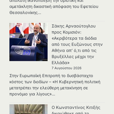
απόλυτη ικανοποίηση την οριστική και
αμετάκλητη δικαστική απόφαση του Εφετείου
Θεσσαλονίκης…
Σάκης Αρναούτογλου
προς Κομισιόν:
«Ακριβότερα τα διόδια
από τους Ευζώνους στην
Αθήνα απ’ ό,τι από τις
Βρυξέλλες μέχρι την
Ελλάδα»
7 Αυγούστου 2026
Στην Ευρωπαϊκή Επιτροπή το δυσβάσταχτο
κόστος των διοδίων – «Η Κυβερνητική πολιτική
μετατρέπει την ελεύθερη μετακίνηση σε
προνόμιο για λίγους»…
Ο Κωνσταντίνος Κιτιξής
δικαιώθηκε από το