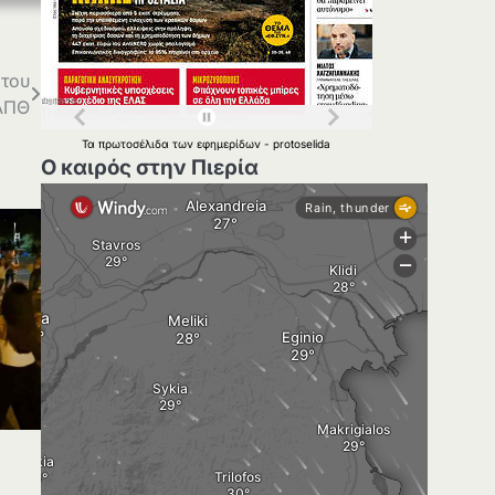
 του
ΑΠΘ
Τα
πρωτοσέλιδα
των
εφημερίδων
-
protoselida
Ο καιρός στην Πιερία
η