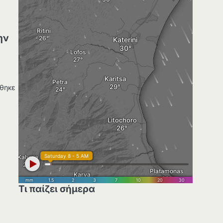
ην
ήθηκε
Τι παίζει σήμερα