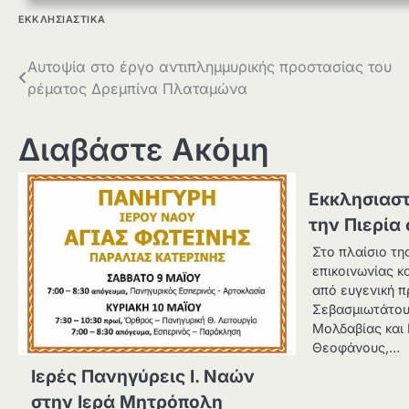
ΕΚΚΛΗΣΙΑΣΤΙΚΑ
Πλοήγηση
Αυτοψία στο έργο αντιπλημμυρικής προστασίας του
ρέματος Δρεμπίνα Πλαταμώνα
άρθρων
Διαβάστε Ακόμη
Εκκλησιαστ
την Πιερία
Στο πλαίσιο τη
επικοινωνίας κ
από ευγενική 
Σεβασμιωτάτο
Μολδαβίας και 
Θεοφάνους,…
Ιερές Πανηγύρεις Ι. Ναών
στην Ιερά Μητρόπολη