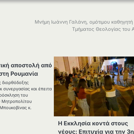
Μνήμη Ιωάννη Γαλάνη, ομότιμου καθηγητή
Τμήματος Θεολογίας του 
ική αποστολή από
 στη Ρουμανία
ς διορθόδοξης
αι συνεργασίας και έπειτα
πρόσκληση του
υ Μητροπολίτου
Μπουκοβίνας κ.
Η Εκκλησία κοντά στους
νέους: Επιτυχία για την 3