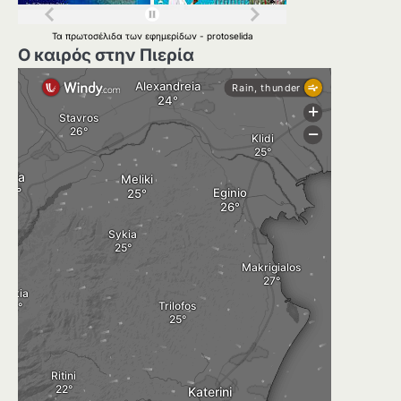
Τα
πρωτοσέλιδα
των
εφημερίδων
-
protoselida
Ο καιρός στην Πιερία