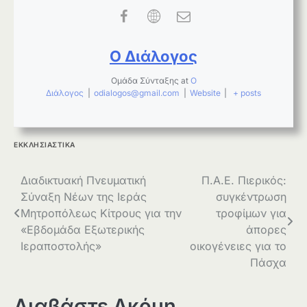
Ο Διάλογος
Ομάδα Σύνταξης
at
Ο
Διάλογος
|
odialogos@gmail.com
|
Website
|
+ posts
ΕΚΚΛΗΣΙΑΣΤΙΚΑ
Πλοήγηση
Διαδικτυακή Πνευματική
Π.Α.Ε. Πιερικός:
Σύναξη Νέων της Ιεράς
συγκέντρωση
άρθρων
Μητροπόλεως Κίτρους για την
τροφίμων για
«Εβδομάδα Εξωτερικής
άπορες
Ιεραποστολής»
οικογένειες για το
Πάσχα
Διαβάστε Ακόμη