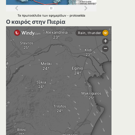
Τα
πρωτοσέλιδα
των
εφημερίδων
-
protoselida
Ο καιρός στην Πιερία