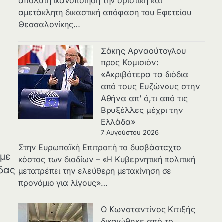
απόλυτη ικανοποίηση την οριστική και
αμετάκλητη δικαστική απόφαση του Εφετείου
Θεσσαλονίκης…
Σάκης Αρναούτογλου
προς Κομισιόν:
«Ακριβότερα τα διόδια
από τους Ευζώνους στην
Αθήνα απ’ ό,τι από τις
Βρυξέλλες μέχρι την
Ελλάδα»
7 Αυγούστου 2026
Στην Ευρωπαϊκή Επιτροπή το δυσβάσταχτο
 με
κόστος των διοδίων – «Η Κυβερνητική πολιτική
άδας
μετατρέπει την ελεύθερη μετακίνηση σε
προνόμιο για λίγους»…
Ο Κωνσταντίνος Κιτιξής
δικαιώθηκε από το