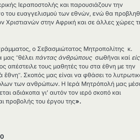
ρικής Ιεραποστολής και παρουσιάζουν την
γο του ευαγγελισμού των εθνών, ενώ θα προβλη
ν Χριστιανών στην Αφρική και σε άλλες χώρες τ
ράμματος, ο Σεβασμιώτατος Μητροπολίτης κ.
α μας ʺθέλει
πάντας ἀνθρώπους
σωθῆναι καί
εἰς
ριος απέστειλε τους μαθητές του στα έθνη με την
ὰ ἔθνηʺ. Σκοπός μας είναι να φθάσει το λυτρωτικ
ς όλων των ανθρώπων. Η Ιερά Μητρόπολή μας μέ
αι αδιάκοπα γι’ αυτόν τον ιερό σκοπό και
ι προβολής του έργου της
».
00