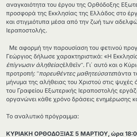
αναγκαιότητα του έργου της Ορθόδοξης Εξωτε
προσφορά της Εκκλησίας της Ελλάδος στο έρ
και στιγμιότυπα μέσα από την ζωή των αδελφώ
Ιεραποστολής.
Με αφορμή την παρουσίαση του φετινού προγ
Γεώργιος δήλωσε χαρακτηριστικά: «H Εκκλησί
ἐπίγνωσιν ἀληθείας
ἐλθεῖνʺ. Γι΄ αυτό και ο Κύ
προτροπή: ʺ
πορευθέντες μαθητεύσατε
πάντα τ
μήνυμα της αλήθειας του Χριστού στις ψυχέ
του Γραφείου Εξωτερικής Ιεραποστολής εργάζετ
οργανώνει κάθε χρόνο δράσεις ενημέρωσης κα
Το αναλυτικό πρόγραμμα:
ΚΥΡΙΑΚΗ ΟΡΘΟΔΟΞΙΑΣ 5 ΜΑΡΤΙΟΥ, ώρα 18: