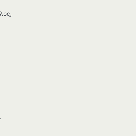
λος,
,