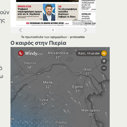
θούν
ης
Τα
πρωτοσέλιδα
των
εφημερίδων
-
protoselida
Ο καιρός στην Πιερία
ό
σω