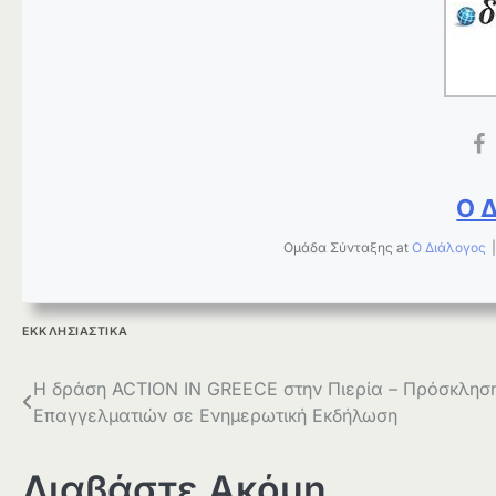
Ο 
Ομάδα Σύνταξης
at
Ο Διάλογος
ΕΚΚΛΗΣΙΑΣΤΙΚΑ
Πλοήγηση
Η δράση ACTION IN GREECE στην Πιερία – Πρόσκλησ
Επαγγελματιών σε Ενημερωτική Εκδήλωση
άρθρων
Διαβάστε Ακόμη