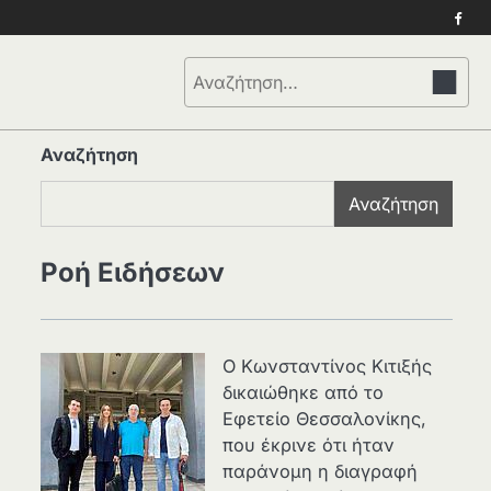
Face
Αναζήτηση
για:
Αναζήτηση
Αναζήτηση
Ροή Ειδήσεων
Ο Κωνσταντίνος Κιτιξής
δικαιώθηκε από το
Εφετείο Θεσσαλονίκης,
που έκρινε ότι ήταν
παράνομη η διαγραφή