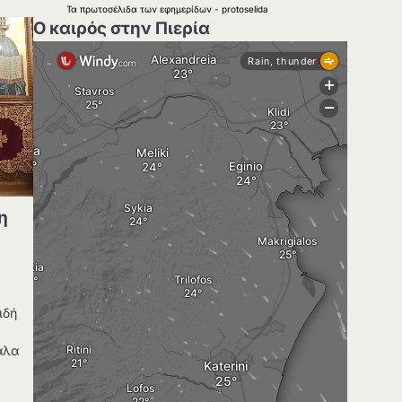
Τα
πρωτοσέλιδα
των
εφημερίδων
-
protoselida
Ο καιρός στην Πιερία
η
ιδή
άλα