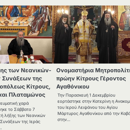
ξης των Νεανικών-
Ονομαστήρια Μητροπολίτ
ν Συνάξεων της
πρώην Κίτρους Γέροντος
οπόλεως Κίτρους,
Αγαθόνικου
 και Πλαταμώνος
Την Παρασκευή 1 Δεκεμβρίου
εορτάστηκε στην Κατερίνη η Ανακομ
νευματική χαρά
του Ιερού Λειψάνου του Αγίου
ηκε το Σάββατο 7
Μάρτυρος Αγαθονίκου από την Καβ
ετή λήξης των Νεανικών
στην…
 Συνάξεων της Ιεράς
…