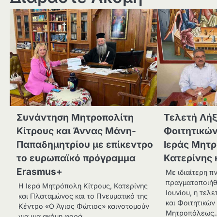
Συνάντηση Μητροπολίτη
Τελετή Λή
Κίτρους και Άννας Μάνη-
Φοιτητικώ
Παπαδημητρίου με επίκεντρο
Ιεράς Μητρ
το ευρωπαϊκό πρόγραμμα
Κατερίνης
Erasmus+
Με ιδιαίτερη π
πραγματοποιήθ
Η Ιερά Μητρόπολη Κίτρους, Κατερίνης
Ιουνίου, η τελ
και Πλαταμώνος και το Πνευματικό της
και Φοιτητικών
Κέντρο «Ο Άγιος Φώτιος» καινοτομούν
Μητροπόλεως
για μια ακόμη φορά…