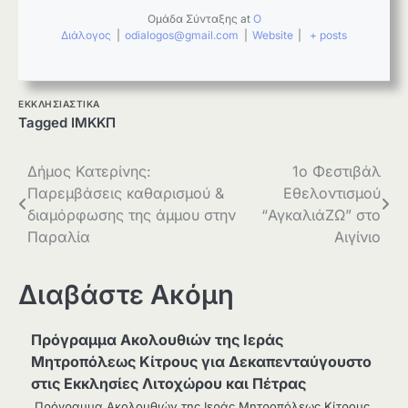
Ομάδα Σύνταξης
at
Ο
Διάλογος
|
odialogos@gmail.com
|
Website
|
+ posts
ΕΚΚΛΗΣΙΑΣΤΙΚΑ
Tagged
ΙΜΚΚΠ
Πλοήγηση
Δήμος Κατερίνης:
1ο Φεστιβάλ
Παρεμβάσεις καθαρισμού &
Εθελοντισμού
άρθρων
διαμόρφωσης της άμμου στην
“ΑγκαλιάΖΩ” στο
Παραλία
Αιγίνιο
Διαβάστε Ακόμη
Πρόγραμμα Ακολουθιών της Ιεράς
Μητροπόλεως Κίτρους για Δεκαπενταύγουστο
στις Εκκλησίες Λιτοχώρου και Πέτρας
Πρόγραμμα Ακολουθιών της Ιεράς Μητροπόλεως Κίτρους