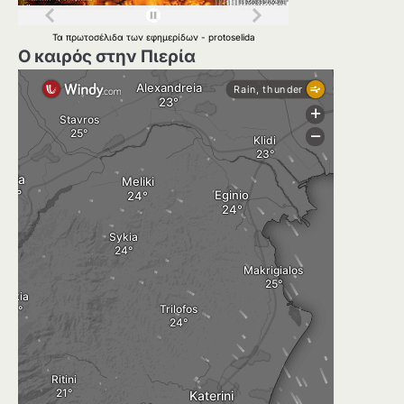
Τα
πρωτοσέλιδα
των
εφημερίδων
-
protoselida
Ο καιρός στην Πιερία