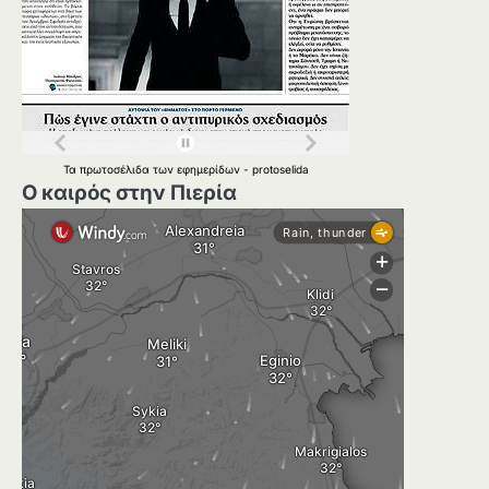
Τα
πρωτοσέλιδα
των
εφημερίδων
-
protoselida
Ο καιρός στην Πιερία