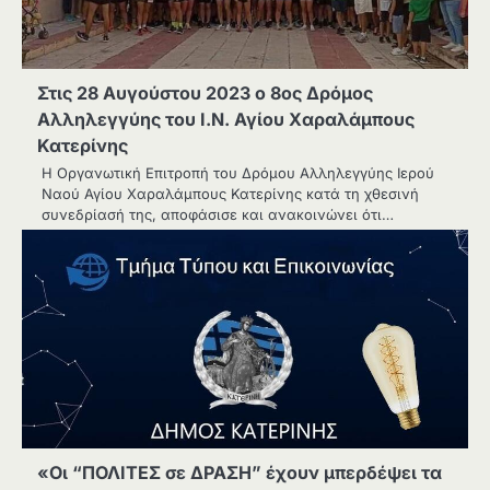
Στις 28 Αυγούστου 2023 ο 8ος Δρόμος
Αλληλεγγύης του Ι.Ν. Αγίου Χαραλάμπους
Κατερίνης
Η Οργανωτική Επιτροπή του Δρόμου Αλληλεγγύης Ιερού
Ναού Αγίου Χαραλάμπους Κατερίνης κατά τη χθεσινή
συνεδρίασή της, αποφάσισε και ανακοινώνει ότι…
«Οι “ΠΟΛΙΤΕΣ σε ΔΡΑΣΗ” έχουν μπερδέψει τα