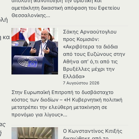
απόλυτη ικανοποίηση την οριστική και
αμετάκλητη δικαστική απόφαση του Εφετείου
Θεσσαλονίκης…
ολή
Σάκης Αρναούτογλου
η κα
προς Κομισιόν:
«Ακριβότερα τα διόδια
από τους Ευζώνους στην
Αθήνα απ’ ό,τι από τις
Βρυξέλλες μέχρι την
Ελλάδα»
7 Αυγούστου 2026
Στην Ευρωπαϊκή Επιτροπή το δυσβάσταχτο
κόστος των διοδίων – «Η Κυβερνητική πολιτική
μετατρέπει την ελεύθερη μετακίνηση σε
προνόμιο για λίγους»…
ας
Ο Κωνσταντίνος Κιτιξής
ή
δικαιώθηκε από το