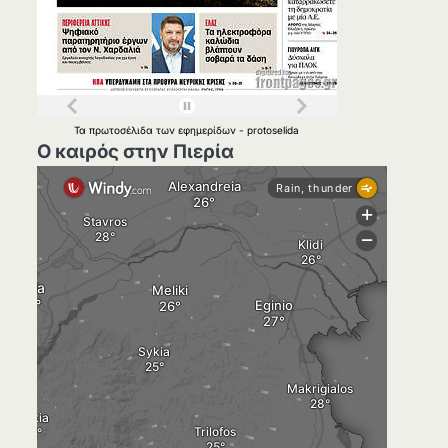
Τα
πρωτοσέλιδα
των
εφημερίδων
-
protoselida
Ο καιρός στην Πιερία