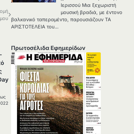
Ιερισσού Μια ξεχωριστή
δομή
μουσική βραδιά, με έντονο
ήμου
βαλκανικό ταπεραμέντο, παρουσιάζουν ΤΑ
ΑΡΙΣΤΟΤΕΛΕΙΑ του…
Πρωτοσέλιδα Εφημερίδων
-
κό
ς
Day
 ως
2022