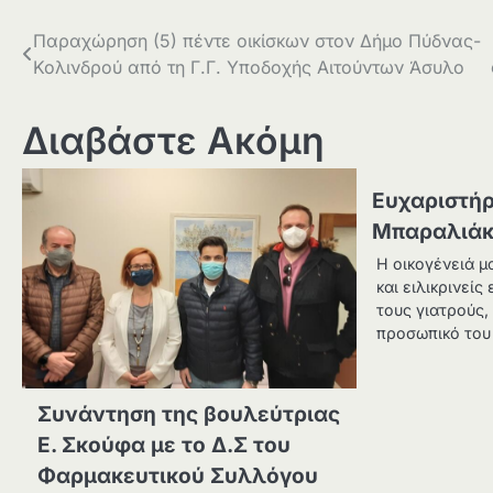
Πλοήγηση
Παραχώρηση (5) πέντε οικίσκων στον Δήμο Πύδνας-
Κολινδρού από τη Γ.Γ. Υποδοχής Αιτούντων Άσυλο
άρθρων
Διαβάστε Ακόμη
Ευχαριστήρ
Μπαραλιά
Η οικογένειά μ
και ειλικρινείς
τους γιατρούς,
προσωπικό του
Συνάντηση της βουλεύτριας
Ε. Σκούφα με το Δ.Σ του
Φαρμακευτικού Συλλόγου