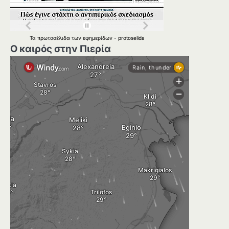
Τα
πρωτοσέλιδα
των
εφημερίδων
-
protoselida
Ο καιρός στην Πιερία