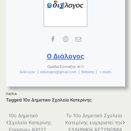
Ο Διάλογος
Ομάδα Σύνταξης
at
Ο
Διάλογος
|
odialogos@gmail.com
|
Website
|
+ posts
ΠΙΕΡΙΑ
Tagged
10ο Δημοτικο Σχολείο Κατερίνης
Πλοήγηση
10ο Δημοτικό
Το 10ο Δημοτικό Σχολείο
Σχολείο Κατερίνης
Κατερίνης ευχαριστεί την
άρθρων
Erasmus+ KA122
ΕΛΛΗΝΙΚΗ ΑΣΤΥΝΟΜΙΑ