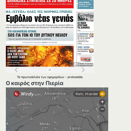
Τα
πρωτοσέλιδα
των
εφημερίδων
-
protoselida
Ο καιρός στην Πιερία