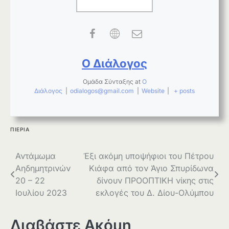
Ο Διάλογος
Ομάδα Σύνταξης
at
Ο
Διάλογος
|
odialogos@gmail.com
|
Website
|
+ posts
ΠΙΕΡΙΑ
Πλοήγηση
Αντάμωμα
Έξι ακόμη υποψήφιοι του Πέτρου
Αηδημητρινών
Κιάφα από τον Άγιο Σπυρίδωνα
άρθρων
20 – 22
δίνουν ΠΡΟΟΠΤΙΚΗ νίκης στις
Ιουλίου 2023
εκλογές του Δ. Δίου-Ολύμπου
Διαβάστε Ακόμη