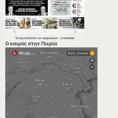
Τα
πρωτοσέλιδα
των
εφημερίδων
-
protoselida
Ο καιρός στην Πιερία