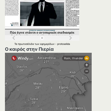
Τα
πρωτοσέλιδα
των
εφημερίδων
-
protoselida
Ο καιρός στην Πιερία