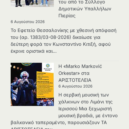
του από το Σύλλογο
Δημοτικών Υπαλλήλων
Πιερίας
6 Αυγούστου 2026
Το Εφετείο Θεσσαλονίκης με χθεσινή απόφασή
του (αρ. 1383/03-08-2026) δικαίωσε για
δεύτερη φορά τον Κωνσταντίνο Κιτιξή, αφού
έκρινε οριστικά και…
Η «Marko Marković
Orkestar» στα
ΑΡΙΣΤΟΤΕΛΕΙΑ
6 Αυγούστου 2026
Η σερβική μουσική των
χάλκινων στο Λιμάνι της
Ιερισσού Μια ξεχωριστή
μουσική βραδιά, με έντονο
βαλκανικό ταπεραμέντο, παρουσιάζουν ΤΑ