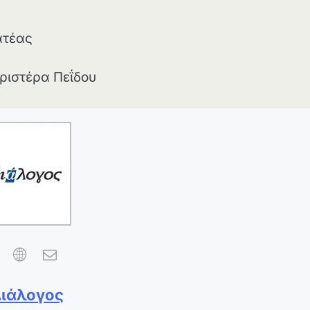
έας
ρα Πεΐδου
Διάλογος