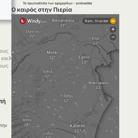
Τα
πρωτοσέλιδα
των
εφημερίδων
-
protoselida
Ο καιρός στην Πιερία
τους
 και
ήρως
πή
στην