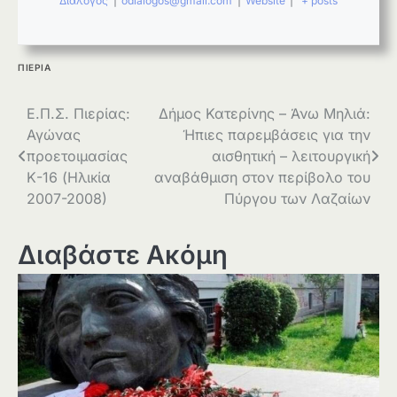
Διάλογος
|
odialogos@gmail.com
|
Website
|
+ posts
ΠΙΕΡΙΑ
Πλοήγηση
Ε.Π.Σ. Πιερίας:
Δήμος Κατερίνης – Άνω Μηλιά:
Αγώνας
Ήπιες παρεμβάσεις για την
άρθρων
προετοιμασίας
αισθητική – λειτουργική
Κ-16 (Ηλικία
αναβάθμιση στον περίβολο του
2007-2008)
Πύργου των Λαζαίων
Διαβάστε Ακόμη