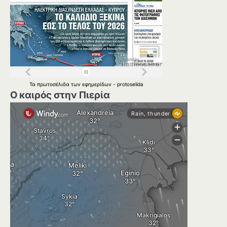
Τα
πρωτοσέλιδα
των
εφημερίδων
-
protoselida
Ο καιρός στην Πιερία