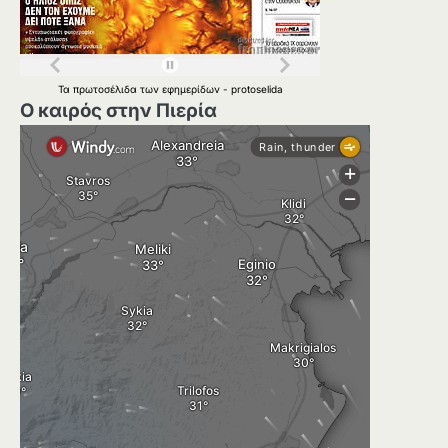
Τα
πρωτοσέλιδα
των
εφημερίδων
-
protoselida
Ο καιρός στην Πιερία