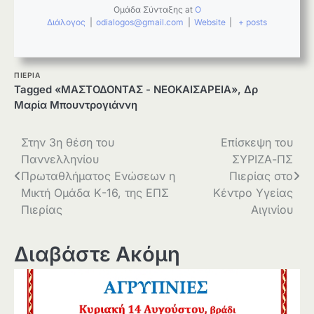
Ομάδα Σύνταξης
at
Ο
Διάλογος
|
odialogos@gmail.com
|
Website
|
+ posts
ΠΙΕΡΙΑ
Tagged
«ΜΑΣΤΟΔΟΝΤΑΣ - ΝΕΟΚΑΙΣΑΡΕΙΑ»
,
Δρ
Μαρία Μπουντρογιάννη
Πλοήγηση
Στην 3η θέση του
Επίσκεψη του
Παννελληνίου
ΣΥΡΙΖΑ-ΠΣ
άρθρων
Πρωταθλήματος Ενώσεων η
Πιερίας στο
Μικτή Ομάδα Κ-16, της ΕΠΣ
Κέντρο Υγείας
Πιερίας
Αιγινίου
Διαβάστε Ακόμη