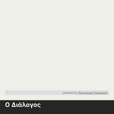
powered by
Προγραμμα Τηλεορασης
Ο Διάλογος