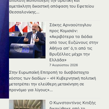
απόλυτη ικανοποίηση την οριστική και
αμετάκλητη δικαστική απόφαση του Εφετείου
Θεσσαλονίκης…
Σάκης Αρναούτογλου
προς Κομισιόν:
«Ακριβότερα τα διόδια
από τους Ευζώνους στην
Αθήνα απ’ ό,τι από τις
Βρυξέλλες μέχρι την
Ελλάδα»
7 Αυγούστου 2026
Στην Ευρωπαϊκή Επιτροπή το δυσβάσταχτο
κόστος των διοδίων – «Η Κυβερνητική πολιτική
μετατρέπει την ελεύθερη μετακίνηση σε
προνόμιο για λίγους»…
Ο Κωνσταντίνος Κιτιξής
δικαιώθηκε από το