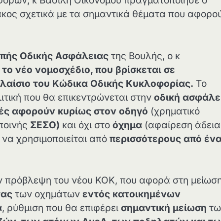
ορών, κ Βασίλη Οικονόμου πραγματοποίησε ο
κος σχετικά με τα σημαντικά θέματα που αφορο
οπής Οδικής Ασφάλειας
της Βουλής, ο κ
 το νέο νομοσχέδιο, που βρίσκεται σε
πλαίσιο του Κώδικα Οδικής Κυκλοφορίας.
Το
ιτική που θα επικεντρώνεται στην
οδική ασφάλε
ές αφορούν κυρίως στον οδηγό
(χρηματικό
 ποινής
ΣΕΣΟ)
και όχι στο
όχημα
(αφαίρεση άδεια
 να χρησιμοποιείται από
περισσότερους από έν
ν πρόβλεψη του νέου ΚΟΚ, που αφορά στη μείωσ
τας
των οχημάτων
εντός κατοικημένων
α
, ρύθμιση που θα επιφέρει
σημαντική μείωση
τω