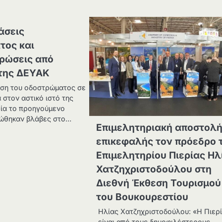
άσεις
τος και
ρώσεις από
 της ΔΕΥΑΚ
ση του οδοστρώματος σε
 στον αστικό ιστό της
οία το προηγούμενο
ιώθηκαν βλάβες στο…
Επιμελητηριακή αποστολή
επικεφαλής τον πρόεδρο 
Επιμελητηρίου Πιερίας Ηλ
Χατζηχριστοδούλου στη
Διεθνή Έκθεση Τουρισμού
του Βουκουρεστίου
Ηλίας Χατζηχριστοδούλου: «Η Πιερ
είναι από τους δημοφιλέστερους