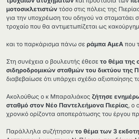
τροχαίων ατυχημάτων
και προστασία των
πε
μοτοσικλετιστών
τόσο στις πόλεις της Πιερία
για την υποχρέωση του οδηγού να σταματάει 
τροχαίο που θα αντιμετωπίζεται ως κακούργη
και το παρκάρισμα πάνω σε
ράμπα ΑμεΑ
που τ
Στη συνέχεια ο βουλευτής έθεσε
το θέμα της 
σιδηροδρομικών σταθμών του δικτύου της Πι
διαβεβαίωσε ότι υπάρχει σχέδιο αξιοποίησης 
Ακολούθως ο κ Μπαραλιάκος
ζήτησε ενημέρω
σταθμό στον Νέο Παντελεήμονα Πιερίας
, ο
χρονικό ορίζοντα αποπεράτωσης του έργου πρι
Παράλληλα συζήτησαν
το θέμα των 3 εκδοτη