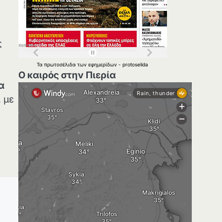
ς
Τα
πρωτοσέλιδα
των
εφημερίδων
-
protoselida
Ο καιρός στην Πιερία
α
,
με