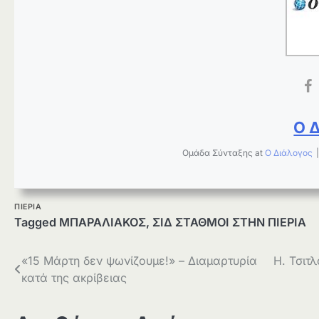
Ο 
Ομάδα Σύνταξης
at
Ο Διάλογος
ΠΙΕΡΙΑ
Tagged
ΜΠΑΡΑΛΙΑΚΟΣ
,
ΣΙΔ ΣΤΑΘΜΟΙ ΣΤΗΝ ΠΙΕΡΙΑ
Πλοήγηση
«15 Μάρτη δεν ψωνίζουμε!» – Διαμαρτυρία
Η. Τσιτλ
κατά της ακρίβειας
άρθρων