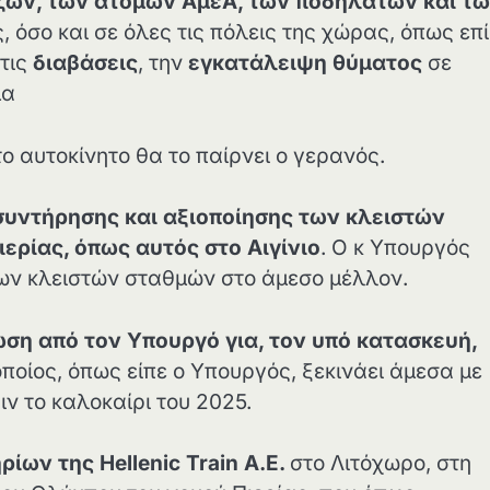
ζών, των ατόμων ΑμεΑ, των ποδηλατών και τ
ς, όσο και σε όλες τις πόλεις της χώρας, όπως επ
στις
διαβάσεις
, την
εγκατάλειψη θύματος
σε
μα
ο αυτοκίνητο θα το παίρνει ο γερανός.
συντήρησης και αξιοποίησης των κλειστών
ερίας, όπως αυτός στο Αιγίνιο
. Ο κ Υπουργός
των κλειστών σταθμών στο άμεσο μέλλον.
ση από τον Υπουργό για, τον υπό κατασκευή,
 οποίος, όπως είπε ο Υπουργός, ξεκινάει άμεσα με
ν το καλοκαίρι του 2025.
ρίων της Hellenic Train A.E.
στο Λιτόχωρο, στη