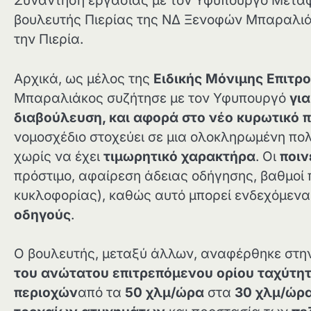
Συνάντηση εργασίας με τον Υφυπουργό Μεταφ
βουλευτής Πιερίας της ΝΔ Ξενοφών Μπαραλιά
την Πιερία.
Αρχικά, ως μέλος της
Ειδικής Μόνιμης Επιτρ
Μπαραλιάκος συζήτησε με τον Υφυπουργό
για
διαβούλευση, και αφορά στο νέο κυρωτικό 
νομοσχέδιο στοχεύει σε μια ολοκληρωμένη πολ
χωρίς να έχει
τιμωρητικό χαρακτήρα
. Οι
ποιν
πρόστιμο, αφαίρεση άδειας οδήγησης, βαθμοί
κυκλοφορίας), καθώς αυτό μπορεί ενδεχόμενα
οδηγούς
.
Ο βουλευτής, μεταξύ άλλων, αναφέρθηκε στη
του ανώτατου επιτρεπόμενου ορίου ταχύτη
περιοχών
από τα
50 χλμ/ώρα
στα
30 χλμ/ώρ