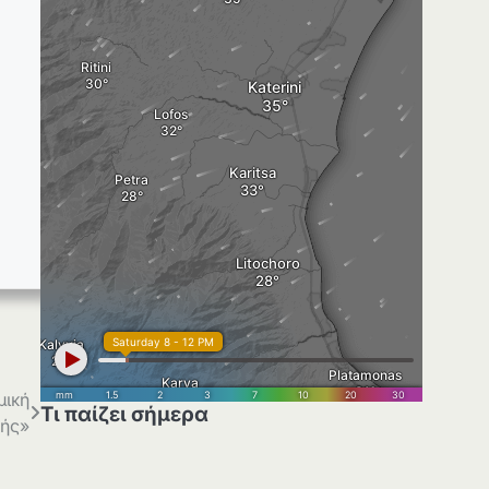
μική
Τι παίζει σήμερα
γής»