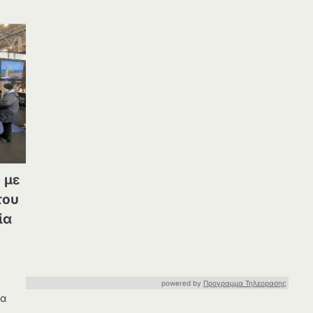
 με
του
ία
powered by
Προγραμμα Τηλεορασης
ία