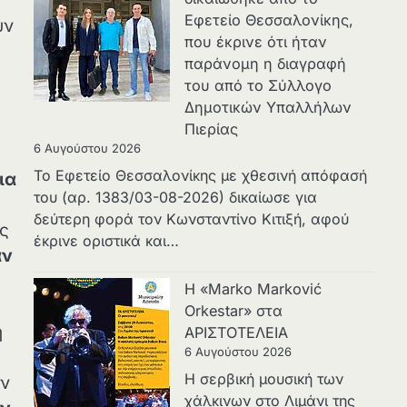
Εφετείο Θεσσαλονίκης,
ύν
που έκρινε ότι ήταν
παράνομη η διαγραφή
του από το Σύλλογο
Δημοτικών Υπαλλήλων
Πιερίας
6 Αυγούστου 2026
Το Εφετείο Θεσσαλονίκης με χθεσινή απόφασή
ια
του (αρ. 1383/03-08-2026) δικαίωσε για
δεύτερη φορά τον Κωνσταντίνο Κιτιξή, αφού
ς
έκρινε οριστικά και…
αν
Η «Marko Marković
Orkestar» στα
η
ΑΡΙΣΤΟΤΕΛΕΙΑ
6 Αυγούστου 2026
Η σερβική μουσική των
ν
χάλκινων στο Λιμάνι της