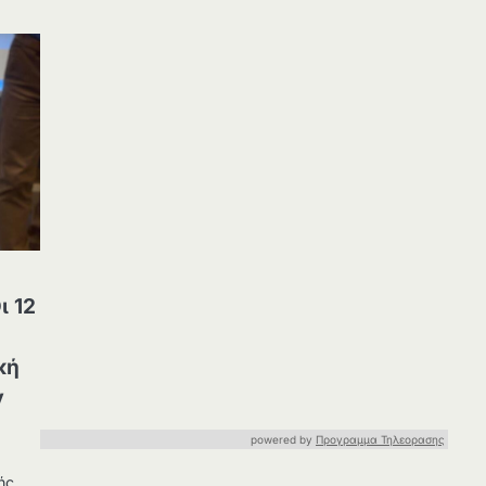
ι 12
κή
ν
powered by
Προγραμμα Τηλεορασης
ής