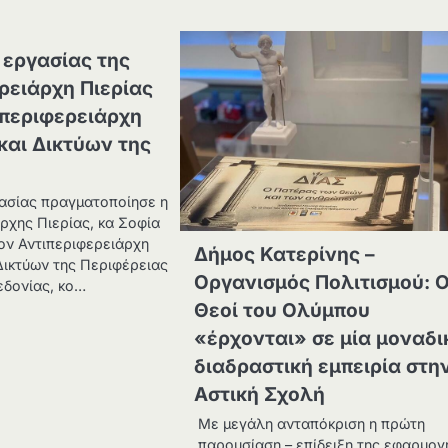
εργασίας της
ρειάρχη Πιερίας
ιπεριφερειάρχη
αι Δικτύων της
ασίας πραγματοποίησε η
ρχης Πιερίας, κα Σοφία
ον Αντιπεριφερειάρχη
Δήμος Κατερίνης –
Δικτύων της Περιφέρειας
Οργανισμός Πολιτισμού: Ο
εδονίας, κο…
Θεοί του Ολύμπου
«έρχονται» σε μία μοναδι
διαδραστική εμπειρία στη
Αστική Σχολή
Με μεγάλη ανταπόκριση η πρώτη
παρουσίαση – επίδειξη της εφαρμογ