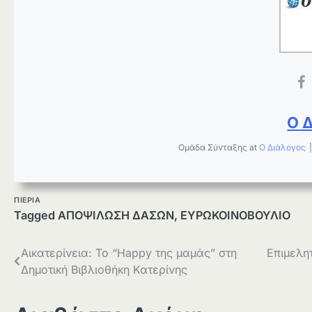
Ο 
Ομάδα Σύνταξης
at
Ο Διάλογος
ΠΙΕΡΙΑ
Tagged
ΑΠΟΨΙΛΩΣΗ ΔΑΣΩΝ
,
ΕΥΡΩΚΟΙΝΟΒΟΥΛΙΟ
Πλοήγηση
Αικατερίνεια: Το “Happy της μαμάς” στη
Επιμελη
Δημοτική Βιβλιοθήκη Κατερίνης
άρθρων