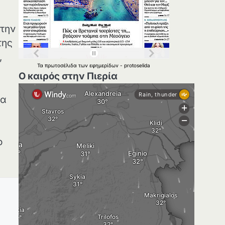
 την
της
,
Τα
πρωτοσέλιδα
των
εφημερίδων
-
protoselida
Ο καιρός στην Πιερία
ια
ο