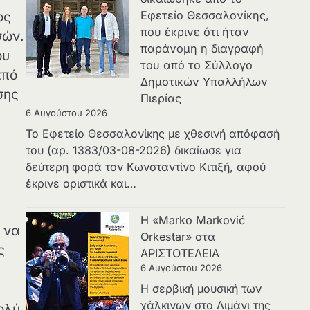
Εφετείο Θεσσαλονίκης,
ος
που έκρινε ότι ήταν
σών.
παράνομη η διαγραφή
ου
του από το Σύλλογο
από
Δημοτικών Υπαλλήλων
σης
Πιερίας
6 Αυγούστου 2026
Το Εφετείο Θεσσαλονίκης με χθεσινή απόφασή
του (αρ. 1383/03-08-2026) δικαίωσε για
δεύτερη φορά τον Κωνσταντίνο Κιτιξή, αφού
έκρινε οριστικά και…
Η «Marko Marković
 να
Orkestar» στα
ς
ΑΡΙΣΤΟΤΕΛΕΙΑ
6 Αυγούστου 2026
Η σερβική μουσική των
χάλκινων στο Λιμάνι της
ολύ