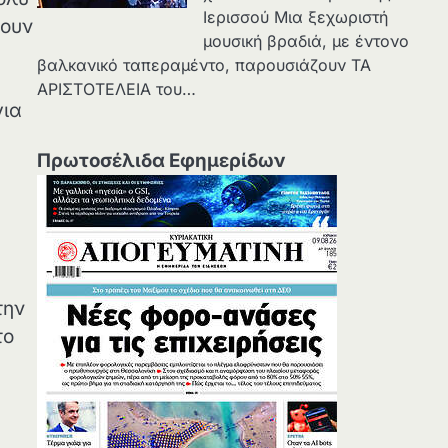
Ιερισσού Μια ξεχωριστή
λουν
μουσική βραδιά, με έντονο
βαλκανικό ταπεραμέντο, παρουσιάζουν ΤΑ
ΑΡΙΣΤΟΤΕΛΕΙΑ του…
για
Πρωτοσέλιδα Εφημερίδων
την
το