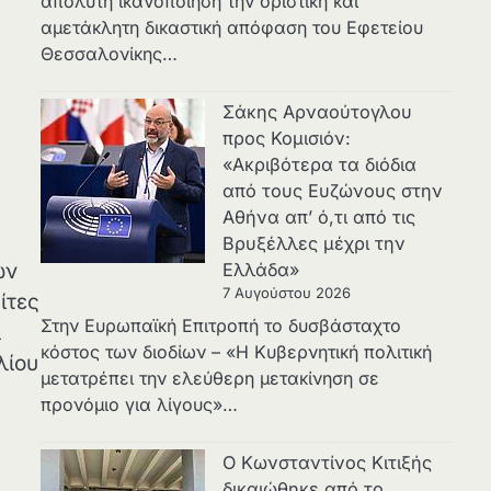
απόλυτη ικανοποίηση την οριστική και
αμετάκλητη δικαστική απόφαση του Εφετείου
Θεσσαλονίκης…
Σάκης Αρναούτογλου
προς Κομισιόν:
«Ακριβότερα τα διόδια
από τους Ευζώνους στην
Αθήνα απ’ ό,τι από τις
Βρυξέλλες μέχρι την
Ελλάδα»
ων
7 Αυγούστου 2026
ίτες
Στην Ευρωπαϊκή Επιτροπή το δυσβάσταχτο
ί
κόστος των διοδίων – «Η Κυβερνητική πολιτική
λίου
μετατρέπει την ελεύθερη μετακίνηση σε
προνόμιο για λίγους»…
Ο Κωνσταντίνος Κιτιξής
δικαιώθηκε από το