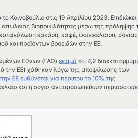
το Κοινοβούλιο στις 19 Απριλίου 2023. Επιδιώκει
ς απώλειας βιοποικιλότητας μέσω της πρόληψης 
κατανάλωση κακάου, καφέ, φοινικέλαιου, σόγιας
ού και προϊόντων βοοειδών στην ΕΕ.
νωμένων Εθνών (FAO)
εκτιμά
ότι 4,2 δισεκατομμύρ
πό την ΕΕ) χάθηκαν λόγω της αποψίλωσης των
ην ΕΕ ευθύνεται για περίπου το 10% της
ικέλαιο και η σόγια αντιπροσωπεύουν περισσότερ