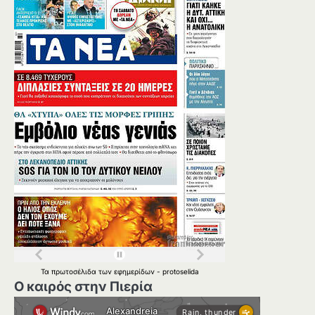
Τα
πρωτοσέλιδα
των
εφημερίδων
-
protoselida
Ο καιρός στην Πιερία