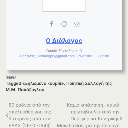
Ο Διάλογος
Ομάδα Σύνταξης
at
Ο
Διάλογος
|
odialogos@gmail.com
|
Website
|
+ posts
ΠΙΕΡΙΑ
Tagged
«Ξηλωμένο κουμπί»
,
Ποιητική Συλλογή της
Μ.Μ. Παπάζογλου
Πλοήγηση
80 χρόνια από την
Καμιά απάντηση , καμιά
απελευθέρωση της
πρωτοβουλία από την
άρθρων
Κατερίνης από τον
Περιφέρεια Κεντρικής
ΕΛΑΣ (26-10-1944)
Μακεδονίας για την περιοχή