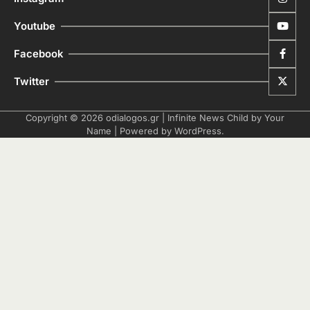
Youtube
Facebook
Twitter
Copyright © 2026
odialogos.gr
| Infinite News Child by
Your
Name
| Powered by
WordPress
.