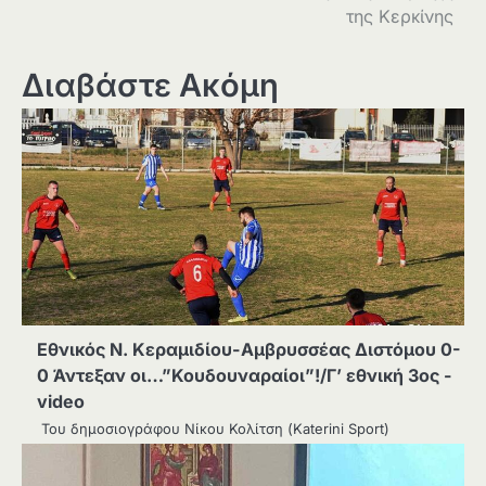
της Κερκίνης
Διαβάστε Ακόμη
Εθνικός Ν. Κεραμιδίου-Αμβρυσσέας Διστόμου 0-
0 Άντεξαν οι…”Κουδουναραίοι”!/Γ’ εθνική 3ος -
video
Του δημοσιογράφου Νίκου Κολίτση (Κaterini Sport)