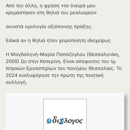
Από την άλλη, η φράση «τα όνειρά µου
κρεµάστηκαν στη θηλιά του ρεαλισµού»
συνιστά οµολογία αξιόποινης πράξης.
Ειδικά αν η θηλιά ήταν χειροποίητη ιδιοχείρως
Η Μαγδαληνή-Μαρία Παπάζογλου (Θεσσα­λο­νίκη,
2000) ζει στην Κα­τε­ρίνη. Είναι από­φοι­τος του τμ.
Ιατρι­κών Ερ­γα­στη­ρίων του παν/μίου Θεσ­σα­λίας. Το
2024 κυ­κλο­φό­ρησε την πρώ­τη της ποιη­τική
συλλογή.