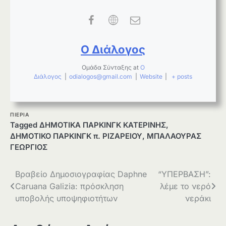
Ο Διάλογος
Ομάδα Σύνταξης
at
Ο
Διάλογος
|
odialogos@gmail.com
|
Website
|
+ posts
ΠΙΕΡΙΑ
Tagged
ΔΗΜΟΤΙΚΑ ΠΑΡΚΙΝΓΚ ΚΑΤΕΡΙΝΗΣ
,
ΔΗΜΟΤΙΚΟ ΠΑΡΚΙΝΓΚ π. ΡΙΖΑΡΕΙΟΥ
,
ΜΠΑΛΑΟΥΡΑΣ
ΓΕΩΡΓΙΟΣ
Πλοήγηση
Βραβείο Δημοσιογραφίας Daphne
“ΥΠΕΡΒΑΣΗ”:
Caruana Galizia: πρόσκληση
λέμε το νερό
άρθρων
υποβολής υποψηφιοτήτων
νεράκι