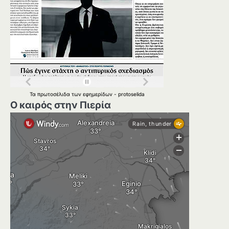
Τα
πρωτοσέλιδα
των
εφημερίδων
-
protoselida
Ο καιρός στην Πιερία